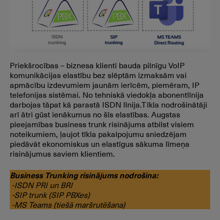
Priekšrocības – biznesa klienti bauda pilnīgu VoIP
komunikācijas elastību bez slēptām izmaksām vai
apmācību izdevumiem jaunām ierīcēm, piemēram, IP
telefonijas sistēmai. No tehniskā viedokļa abonentlīnija
darbojas tāpat kā parastā ISDN līnija.Tīkla nodrošinātāji
arī ātri gūst ienākumus no šīs elastības. Augstas
pieejamības business trunk risinājums atbilst visiem
noteikumiem, ļaujot tīkla pakalpojumu sniedzējam
piedāvāt ekonomiskus un elastīgus sākuma līmeņa
risinājumus saviem klientiem.
Business Trunking risinājums nodrošina:
-ISDN PRI un BRI
-SIP trunk (SIP PBXes)
-MS Teams (tiešā maršrutēšana)