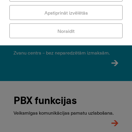
Apstiprināt izvēlētās
Noraidīt
Call Center
Zvanu centrs – bez neparedzētām izmaksām.
PBX funkcijas
Veiksmīgas komunikācijas pamatu uzlabošana.