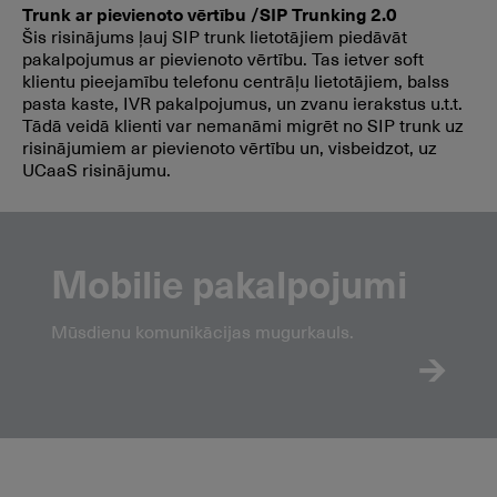
Trunk ar pievienoto vērtību /SIP Trunking 2.0
Šis risinājums ļauj SIP trunk lietotājiem piedāvāt
pakalpojumus ar pievienoto vērtību. Tas ietver soft
klientu pieejamību telefonu centrāļu lietotājiem, balss
pasta kaste, IVR pakalpojumus, un zvanu ierakstus u.t.t.
Tādā veidā klienti var nemanāmi migrēt no SIP trunk uz
risinājumiem ar pievienoto vērtību un, visbeidzot, uz
UCaaS risinājumu.
Mobilie pakalpojumi
Mūsdienu komunikācijas mugurkauls.