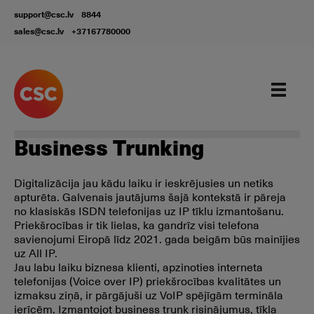
support@csc.lv
8844
sales@csc.lv
+37167780000
Our services
Business Trunking
Digitalizācija jau kādu laiku ir ieskrējusies un netiks
apturēta. Galvenais jautājums šajā kontekstā ir pāreja
no klasiskās ISDN telefonijas uz IP tīklu izmantošanu.
Priekšrocības ir tik lielas, ka gandrīz visi telefona
savienojumi Eiropā līdz 2021. gada beigām būs mainījies
uz All IP.
Jau labu laiku biznesa klienti, apzinoties interneta
telefonijas (Voice over IP) priekšrocības kvalitātes un
izmaksu ziņā, ir pārgājuši uz VoIP spējīgām termināla
ierīcēm. Izmantojot business trunk risinājumus, tīkla