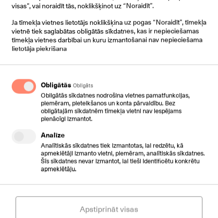
visas”, vai noraidīt tās, noklikšķinot uz “Noraidīt”.
Viena platforma- dažādi servisi
Ja tīmekļa vietnes lietotājs noklikšķina uz pogas “Noraidīt”, tīmekļa
vietnē tiek saglabātas obligātās sīkdatnes, kas ir nepieciešamas
tīmekļa vietnes darbībai un kuru izmantošanai nav nepieciešama
lietotāja piekrišana
Softclients
Obligātās
Obligāts
Obligātās sīkdatnes nodrošina vietnes pamatfunkcijas,
piemēram, pieteikšanos un konta pārvaldību. Bez
Vienkāršojiet saziņu!
obligātajām sīkdatnēm tīmekļa vietni nav iespējams
pienācīgi izmantot.
Analīze
Analītiskās sīkdatnes tiek izmantotas, lai redzētu, kā
apmeklētāji izmanto vietni, piemēram, analītiskās sīkdatnes.
Šīs sīkdatnes nevar izmantot, lai tieši identificētu konkrētu
apmeklētāju.
Cloud vai PBX?
Būtiskās tehniskās atšķirības.
Apstiprināt visas