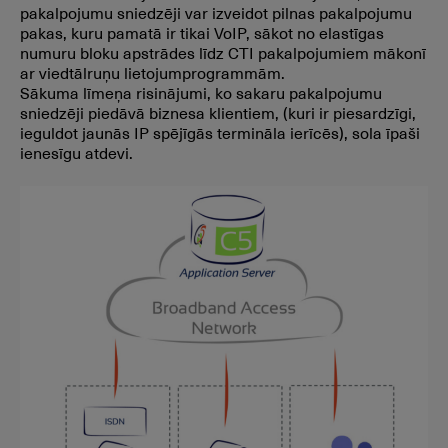
pakalpojumu sniedzēji var izveidot pilnas pakalpojumu
pakas, kuru pamatā ir tikai VoIP, sākot no elastīgas
numuru bloku apstrādes līdz CTI pakalpojumiem mākonī
ar viedtālruņu lietojumprogrammām.
Sākuma līmeņa risinājumi, ko sakaru pakalpojumu
sniedzēji piedāvā biznesa klientiem, (kuri ir piesardzīgi,
ieguldot jaunās IP spējīgās termināla ierīcēs), sola īpaši
ienesīgu atdevi.