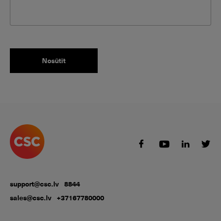
support@csc.lv
8844
sales@csc.lv
+37167780000