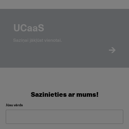
UCaaS
Saziņai jākļūst vienotai.
Sazinieties ar mums!
Please leave this field empty.
Jūsu vārds