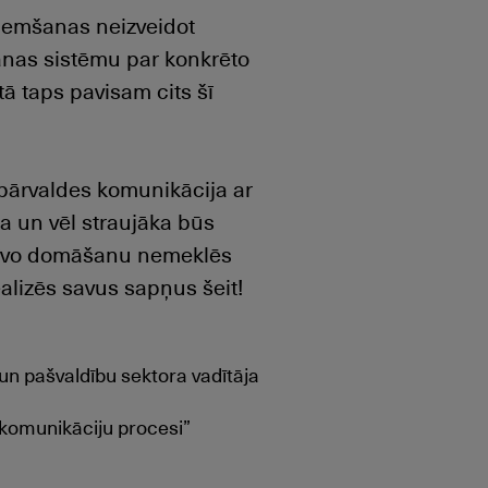
ņemšanas neizveidot
šanas sistēmu par konkrēto
ā taps pavisam cits šī
 pārvaldes komunikācija ar
a un vēl straujāka būs
vatīvo domāšanu nemeklēs
alizēs savus sapņus šeit!
un pašvaldību sektora vadītāja
u komunikāciju procesi”