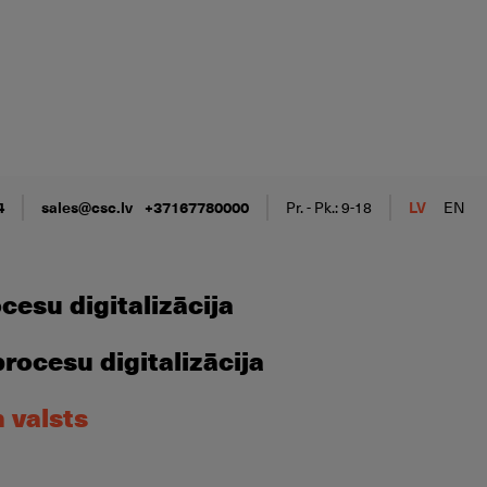
4
sales@csc.lv
+37167780000
Pr. - Pk.: 9-18
LV
EN
esu digitalizācija
ocesu digitalizācija
n valsts