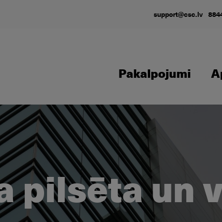
support@csc.lv
884
Pakalpojumi
A
 pilsēta un 