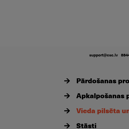
support@csc.lv
884
Pārdošanas proc
Apkalpošanas pr
Vieda pilsēta u
Stāsti