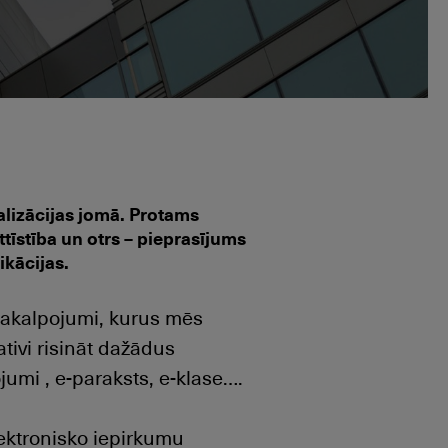
talizācijas jomā. Protams
ttīstība un otrs – pieprasījums
ikācijas.
 e-pakalpojumi, kurus mēs
ativi risināt dažādus
jumi , e-paraksts, e-klase….
ektronisko iepirkumu