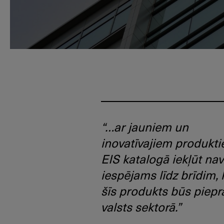
“…ar jauniem un
inovatīvajiem produkt
EIS katalogā iekļūt nav
iespējams līdz brīdim,
šīs produkts būs piepr
valsts sektorā.”