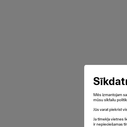
Sīkdat
Mēs izmantojam savu
mūsu sīkfailu politi
Jūs varat piekrist v
Ja tīmekļa vietnes l
ir nepieciešamas tī