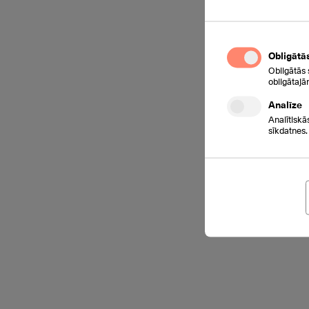
Obligātā
Obligātās 
obligātajā
Analīze
Analītiskā
sīkdatnes.