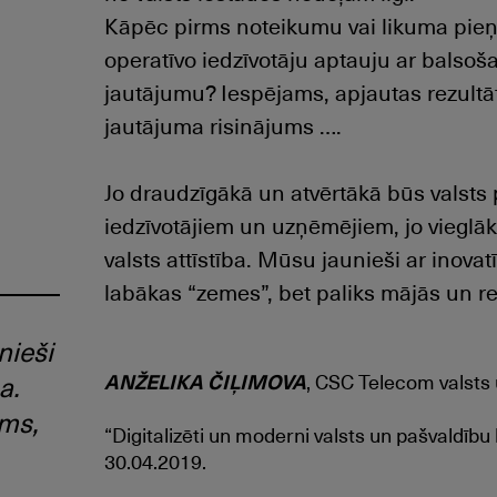
Kāpēc pirms noteikumu vai likuma pie
operatīvo iedzīvotāju aptauju ar balso
jautājumu? Iespējams, apjautas rezultāt
jautājuma risinājums ….
Jo draudzīgākā un atvērtākā būs valsts
iedzīvotājiem un uzņēmējiem, jo vieglāk
valsts attīstība. Mūsu jaunieši ar ino
labākas “zemes”, bet paliks mājās un re
nieši
a.
ANŽELIKA ČIĻIMOVA
, CSC Telecom valsts 
sms,
“Digitalizēti un moderni valsts un pašvaldīb
30.04.2019.