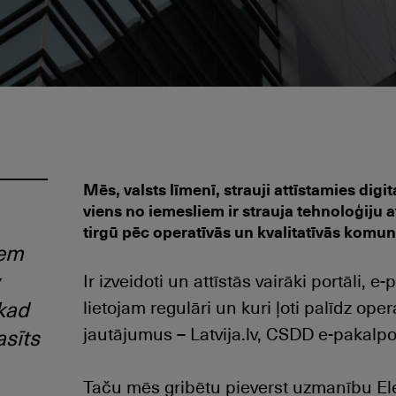
Mēs, valsts līmenī, strauji attīstamies digi
viens no iemesliem ir strauja tehnoloģiju a
tirgū pēc operatīvās un kvalitatīvās komun
iem
Ir izveidoti un attīstās vairāki portāli,
 kad
lietojam regulāri un kuri ļoti palīdz oper
jautājumus – Latvija.lv, CSDD e-pakalpo
asīts
Taču mēs gribētu pieverst uzmanību El