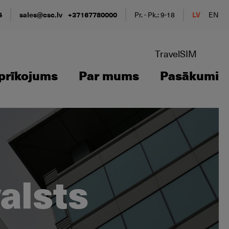
4
sales@csc.lv
+37167780000
Pr. - Pk.: 9-18
LV
EN
TravelSIM
prīkojums
Par mums
Pasākumi
valsts