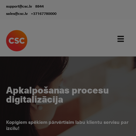
support@csc.lv
8844
sales@csc.lv
+37167780000
Apkalpošanas procesu
digitalizācija
Kopīgiem spēkiem pārvērtīsim labu klientu servisu par
izcilu!