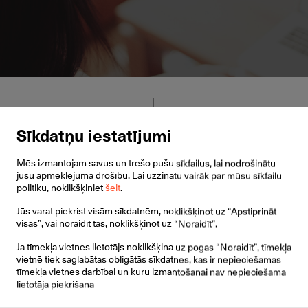
SAP
Zvanu centrs
kā
Sīkdatņu iestatījumi
ārpakalpojums
Mēs izmantojam savus un trešo pušu sīkfailus, lai nodrošinātu
jūsu apmeklējuma drošību. Lai uzzinātu vairāk par mūsu sīkfailu
politiku, noklikšķiniet
šeit
.
Jūs varat piekrist visām sīkdatnēm, noklikšķinot uz “Apstiprināt
Xcally kontaktu
3CX zvanu
visas”, vai noraidīt tās, noklikšķinot uz “Noraidīt”.
centrs
centrs
Ja tīmekļa vietnes lietotājs noklikšķina uz pogas “Noraidīt”, tīmekļa
vietnē tiek saglabātas obligātās sīkdatnes, kas ir nepieciešamas
tīmekļa vietnes darbībai un kuru izmantošanai nav nepieciešama
lietotāja piekrišana