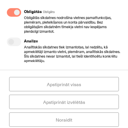
Telefonijas API
Telefonijas
Obligātās
Obligāts
un CRM
Obligātās sīkdatnes nodrošina vietnes pamatfunkcijas,
konektors
piemēram, pieteikšanos un konta pārvaldību. Bez
obligātajām sīkdatnēm tīmekļa vietni nav iespējams
pienācīgi izmantot.
Analīze
Analītiskās sīkdatnes tiek izmantotas, lai redzētu, kā
apmeklētāji izmanto vietni, piemēram, analītiskās sīkdatnes.
SMS API
Šīs sīkdatnes nevar izmantot, lai tieši identificētu konkrētu
apmeklētāju.
Apstiprināt visas
Apstiprināt izvēlētās
Noraidīt