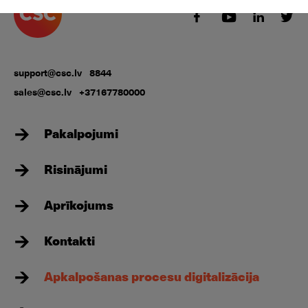
support@csc.lv
8844
sales@csc.lv
+37167780000
Pakalpojumi
Risinājumi
Aprīkojums
Kontakti
Apkalpošanas procesu digitalizācija