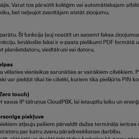
jis. Varat tos pārsūtīt kolēģim vai automātiskajam atbild
iku, bet neļaujot zvanītājam atstāt ziņojumu.
parātu. Šī funkcija ļauj nosūtīt un saņemt faksa ziņojumu
unkciju. Ienākošie faksi ir e-pasta pielikumi PDF formātā
ot planšetdatoru, viedtālruni vai datoru.
elpas
 ja vēlaties vienlaikus sarunāties ar vairākiem cilvēkiem
i var piekļūt tikai tie cilvēki, kuriem tika piešķirts PIN ko
Zero touch)
 savus IP tālruņus CloudPBX, lai ietaupītu laiku un enerģi
ersonīga piekļuve
iniekiem atļauju pašiem pārvaldīt dažas termināļa ierīce
stratoru par katru zvanu pāradresēšanas darbību.
atīt, aktivizēt un deaktivizēt tādas funkcijas kā zvanu p