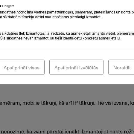
o atbildētāju ziņojumus dažādām situācijām. Jūs tiksiet 
s
Obligāts
.
sīkdatnes nodrošina vietnes pamatfunkcijas, piemēram, pieteikšanos un konta p
m sīkdatnēm tīmekļa vietni nav iespējams pienācīgi izmantot.
nkciju
fektivitāti. Jūs varat redzēt, vai kolēģa līnija šobrīd ir ai
s sīkdatnes tiek izmantotas, lai redzētu, kā apmeklētāji izmanto vietni, piemēram,
pogu tālrunī.
 Šīs sīkdatnes nevar izmantot, lai tieši identificētu konkrētu apmeklētāju.
būtu sasniedzama zem viena numura? Jūs izlemjat, uz kurā
omandas, piemēram, uzticības tālrunim vai nodrošināt, ka d
Apstiprināt visas
Apstiprināt izvēlētās
Noraidīt
cenārijos. Varat arī izveidot fiksētu pasūtījumu, kam ir 
 jo zvans bija neatbildēts.
iemēram, mobilie tālruņi, kā arī IP tālruņi. Tie visi zvana
nenozīmē, ka zvani pārstāj ienākt. Izmantojiet nakts režīm