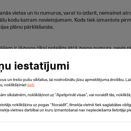
anās vietas un to numurus, varat to izdarīt, nemainot at
nikālu kodu katram novietojumam. Kods tiek izmantots p
cijas plānu pārklāšanās.
iem ir jāzvana tikai noteikts ātrā zvana numurs, nevis pi
ņu iestatījumi
s un trešo pušu sīkfailus, lai nodrošinātu jūsu apmeklējuma drošību. Lai 
ku, noklikšķiniet
šeit
.
isām sīkdatnēm, noklikšķinot uz “Apstiprināt visas”, vai noraidīt tās, noklikšķ
ienot zvanu rindu, kas zvanītājus nekavējoties izsauks, ne
ietotājs noklikšķina uz pogas “Noraidīt”, tīmekļa vietnē tiek saglabātas obli
mekļa vietnes darbībai un kuru izmantošanai nav nepieciešama lietotāja pi
 grupu, lai efektīvi un vienmērīgi apstrādātu zvanus.
dētājs