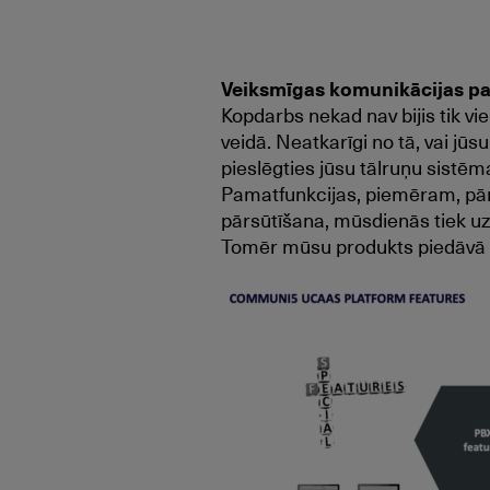
Veiksmīgas komunikācijas p
Kopdarbs nekad nav bijis tik v
veidā. Neatkarīgi no tā, vai jūsu
pieslēgties jūsu tālruņu sistēm
Pamatfunkcijas, piemēram, pār
pārsūtīšana, mūsdienās tiek uzs
Tomēr mūsu produkts piedāvā vēl