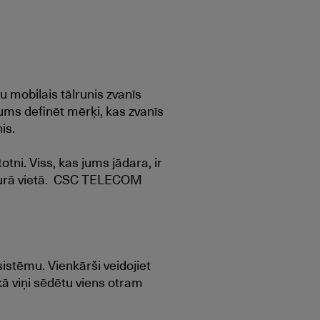
u mobilais tālrunis zvanīs
 jums definēt mērķi, kas zvanīs
is.
tni. Viss, kas jums jādara, ir
jebkurā vietā. CSC TELECOM
istēmu. Vienkārši veidojiet
kā viņi sēdētu viens otram