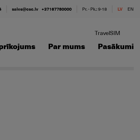
4
sales@csc.lv
+37167780000
Pr. - Pk.: 9-18
LV
EN
TravelSIM
prīkojums
Par mums
Pasākumi