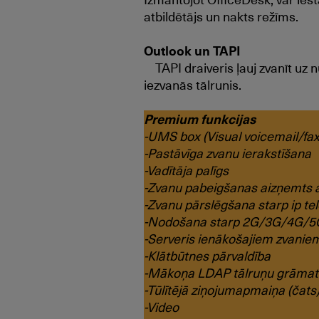
atbildētājs un nakts režīms.
Outlook un TAPI
TAPI draiveris ļauj zvanīt uz
iezvanās tālrunis.
Premium funkcijas
-UMS box (Visual voicemail/fa
-Pastāvīga zvanu ierakstīšana
-Vadītāja palīgs
-Zvanu pabeigšanas aizņemts 
-Zvanu pārslēgšana starp ip te
-Nodošana starp 2G/3G/4G/5
-Serveris ienākošajiem zvani
-Klātbūtnes pārvaldība
-Mākoņa LDAP tālruņu grāmat
-Tūlītējā ziņojumapmaiņa (čats
-Video