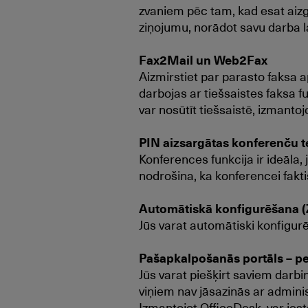
zvaniem pēc tam, kad esat aizgā
ziņojumu, norādot savu darba la
Fax2Mail un Web2Fax
Aizmirstiet par parasto faksa a
darbojas ar tiešsaistes faksa f
var nosūtīt tiešsaistē, izmantoj
PIN aizsargātas konferenču t
Konferences funkcija ir ideāla,
nodrošina, ka konferencei faktisk
Automātiskā konfigurēšana (
Jūs varat automātiski konfigurēt
Pašapkalpošanās portāls – p
Jūs varat piešķirt saviem darb
viņiem nav jāsazinās ar admini
Izmantojot OfficeDesk, var iest