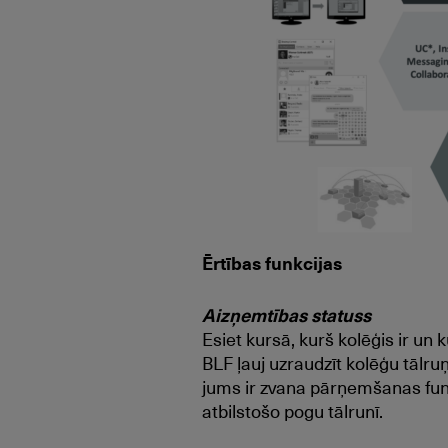
Ērtības funkcijas
Aizņemtības statuss
Esiet kursā, kurš kolēģis ir un 
BLF ļauj uzraudzīt kolēģu tālru
jums ir zvana pārņemšanas funkc
atbilstošo pogu tālrunī.