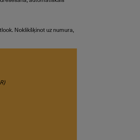
look. Noklikšķinot uz numura,
NR)