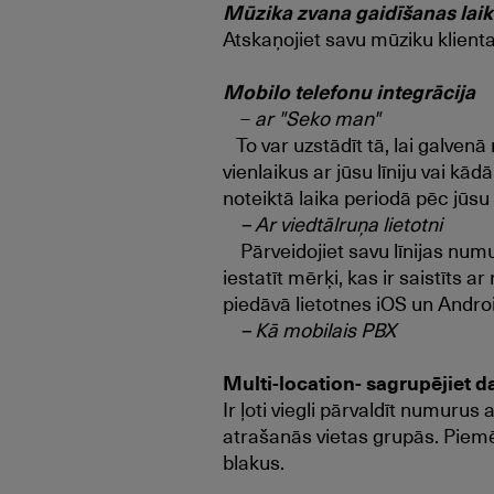
Mūzika zvana gaidīšanas lai
Atskaņojiet savu mūziku klienta
Mobilo telefonu integrācija
–
ar "Seko man"
To var uzstādīt tā, lai galvenā
vienlaikus ar jūsu līniju vai kā
noteiktā laika periodā pēc jūsu 
– Ar viedtālruņa lietotni
Pārveidojiet savu līnijas numur
iestatīt mērķi, kas ir saistīts
piedāvā lietotnes iOS un Andro
– Kā mobilais PBX
Multi-location- sagrupējiet d
Ir ļoti viegli pārvaldīt numuru
atrašanās vietas grupās. Piemēr
blakus.