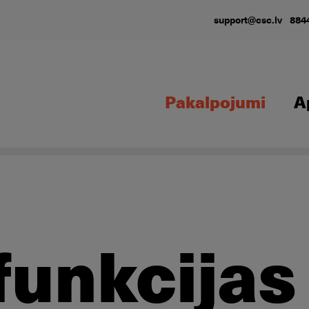
support@csc.lv
884
Pakalpojumi
A
funkcijas