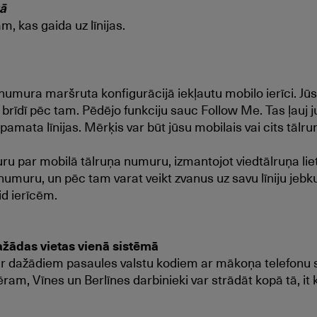
kā
m, kas gaida uz līnijas.
 numura maršruta konfigurācijā iekļautu mobilo ierīci. Jūs
dā brīdī pēc tam. Pēdējo funkciju sauc Follow Me. Tas ļauj
pamata līnijas. Mērķis var būt jūsu mobilais vai cits tālrun
u par mobilā tālruņa numuru, izmantojot viedtālruņa lieto
 ar numuru, un pēc tam varat veikt zvanus uz savu līniju 
id ierīcēm.
ažādas vietas vienā sistēmā
s ar dažādiem pasaules valstu kodiem ar mākoņa telefonu s
am, Vīnes un Berlīnes darbinieki var strādāt kopā tā, it 