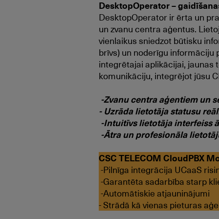
DesktopOperator – gaidīšana
DesktopOperator ir ērta un pra
un zvanu centra aģentus. Liet
vienlaikus sniedzot būtisku inf
brīvs) un noderīgu informāciju
integrētajai aplikācijai, jaun
komunikāciju, integrējot jūsu
-Zvanu centra aģentiem un se
- Uzrāda lietotāja statusu reāl
-Intuitīvs lietotāja interfeis
-Ātra un profesionāla lietotā
CSC TELECOM CloudPBX Mobi
-Pilnīga integrācija UCaaS ris
-Garantēta sadarbība starp kli
-Automātiskie atjauninājumi
- Strādā kā vienas pieturas aģ