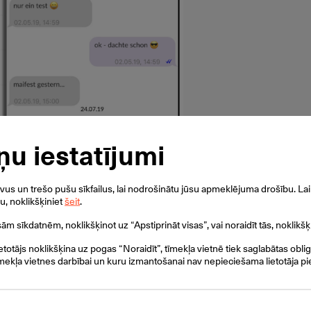
ņu iestatījumi
s un trešo pušu sīkfailus, lai nodrošinātu jūsu apmeklējuma drošību. Lai 
ku, noklikšķiniet
šeit
.
isām sīkdatnēm, noklikšķinot uz “Apstiprināt visas”, vai noraidīt tās, noklikšķ
ietotājs noklikšķina uz pogas “Noraidīt”, tīmekļa vietnē tiek saglabātas obli
mekļa vietnes darbībai un kuru izmantošanai nav nepieciešama lietotāja pi
tērzētavas)