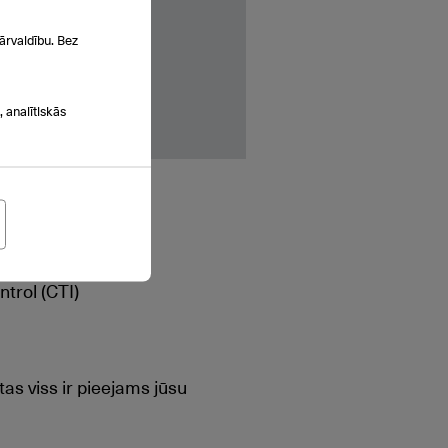
ārvaldību. Bez
 analītiskās
trol (CTI)
tas viss ir pieejams jūsu