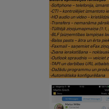
-Softphone – telefonija, izmant
-CTI – kontrolējiet izmantoto ie
-HD audio un video – kristāldzi
-Transfers – nemanāma pārslēg
-Tūlītējā ziņojumapmaiņa (1:1,
-BLF (aizņemtības lampiņas lau
-Balss pasts – ātra un ērta pie
-Faxmail – saņemiet eFax ziņo
-Zvana ierakstīšana – noklausie
-Outlook spraudnis — veiciet 
-TAPI un darbības URL atbalst
-Dažādu programmu un produktu
-Automātiska konfigurēšana