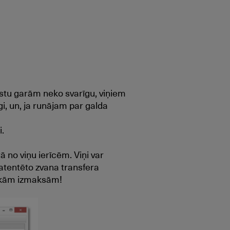
istu garām neko svarīgu, viņiem
īgi, un, ja runājam par galda
.
 no viņu ierīcēm. Viņi var
patentēto zvana transfera
mākām izmaksām!