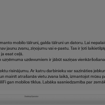
manto mobilo tālruni, galda tālruni un datoru. Lai nepala
 nav jaunu zvanu, ziņojumu vai e-pastu. Tas ir ļoti laikietilp
 ja esat ceļā.
m uzņēmuma uzdevumiem ir jābūt saziņas vienkāršošanai
 risinājumu. Ar katru darbinieku var sazināties jebkurā
 un mainīt atrašanās vietu zvana laikā, izmantojot mūsu 
 WiFi gan mobilos tīklus. Labāka sasniedzamība par ze