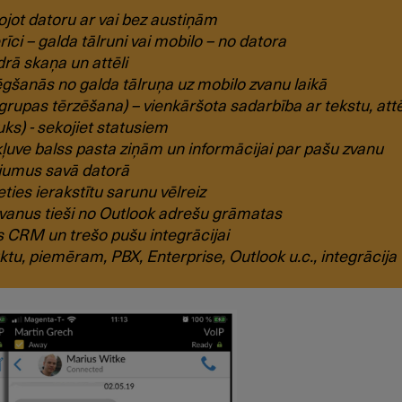
ojot datoru ar vai bez austiņām
rīci – galda tālruni vai mobilo – no datora
drā skaņa un attēli
šanās no galda tālruņa uz mobilo zvanu laikā
 grupas tērzēšana) – vienkāršota sadarbība ar tekstu, at
ks) - sekojiet statusiem
kļuve balss pasta ziņām un informācijai par pašu zvanu
jumus savā datorā
ties ierakstītu sarunu vēlreiz
zvanus tieši no Outlook adrešu grāmatas
s CRM un trešo pušu integrācijai
, piemēram, PBX, Enterprise, Outlook u.c., integrācija