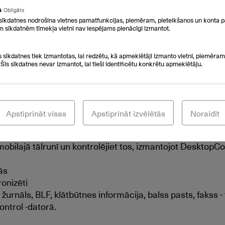
iņām
s
Obligāts
nu statusa informācija
sīkdatnes nodrošina vietnes pamatfunkcijas, piemēram, pieteikšanos un konta p
ziņojumiem un zvanu ierakstiem
m sīkdatnēm tīmekļa vietni nav iespējams pienācīgi izmantot.
s sīkdatnes tiek izmantotas, lai redzētu, kā apmeklētāji izmanto vietni, piemēram,
 Šīs sīkdatnes nevar izmantot, lai tieši identificētu konkrētu apmeklētāju.
n WiFi, UMTS un LTE
Apstiprināt visas
Apstiprināt izvēlētās
Noraidīt
 uz mobilo tālruni zvana laikā bez sarunas pārtraukuma
lajā tālrunī un kontrolējiet tos, izmantojot DesktopCon
ās
ronizēti
urnāls, BLF, klātbūtnes informācija, balss pasts, fakss - 
ontrol -datorā.