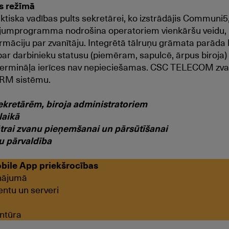
s režīmā
ktiska vadības pults sekretārei, ko izstrādājis Communi5
ojumprogramma nodrošina operatoriem vienkāršu veidu, k
ormāciju par zvanītāju. Integrētā tālruņu grāmata parāda l
 par darbinieku statusu (piemēram, sapulcē, ārpus biroj
as termināļa ierīces nav nepieciešamas. CSC TELECOM zva
 CRM sistēmu.
kretārēm, biroja administratoriem
laikā
s ātrai zvanu pieņemšanai un pārsūtīšanai
ju pārvaldība
le App priekšrocības
inājumā
entu un serveri
entūra