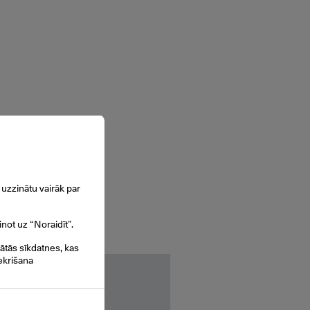
uzzinātu vairāk par
inot uz “Noraidīt”.
gātās sīkdatnes, kas
ekrišana