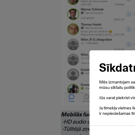
Sīkdat
Mēs izmantojam savu
mūsu sīkfailu politi
Jūs varat piekrist v
Ja tīmekļa vietnes l
ir nepieciešamas tī
Mobilās funkcijas
-HD audio un video
-Tūlītējā ziņojumapmaiņa (1:1, 