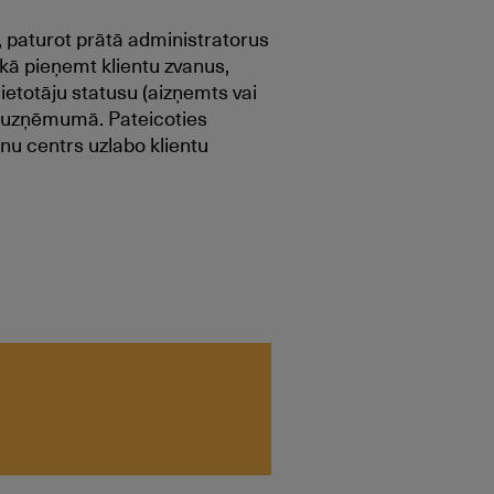
, paturot prātā administratorus
ā pieņemt klientu zvanus,
ietotāju statusu (aizņemts vai
a) uzņēmumā. Pateicoties
nu centrs uzlabo klientu