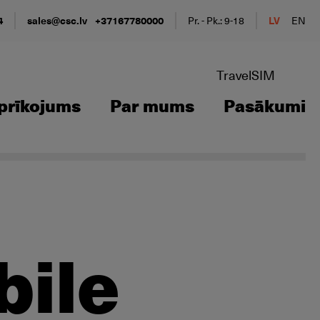
4
sales@csc.lv
+37167780000
Pr. - Pk.: 9-18
LV
EN
TravelSIM
prīkojums
Par mums
Pasākumi
ile