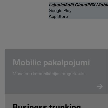
Lejupielādēt CloudPBX Mobil
Google Play
App Store
Mobilie pakalpojumi
Mūsdienu komunikācijas mugurkauls.
Business trunking