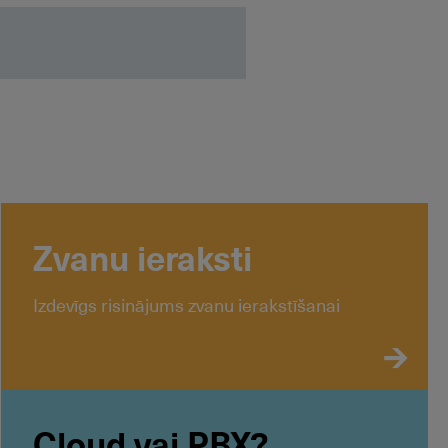
Zvanu ieraksti
Izdevīgs risinājums zvanu ierakstīšanai
Cloud vai PBX?