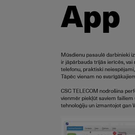
App
Mūsdienu pasaulē darbinieki iz
ir jāpārbauda trījās ierīcēs, vai
telefonu, praktiski neiespējami,
Tāpēc vienam no svarīgākajie
CSC TELECOM nodrošina perfektu
vienmēr piekļūt saviem failiem
tehnoloģiju un izmantojot gan