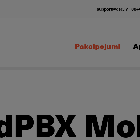
support@csc.lv
884
Pakalpojumi
A
dPBX Mob