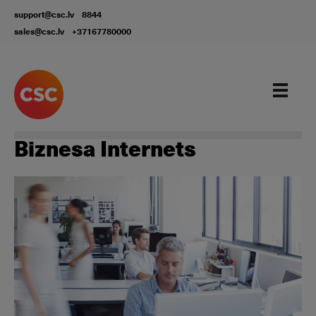
support@csc.lv
8844
sales@csc.lv
+37167780000
Our services
Biznesa Internets