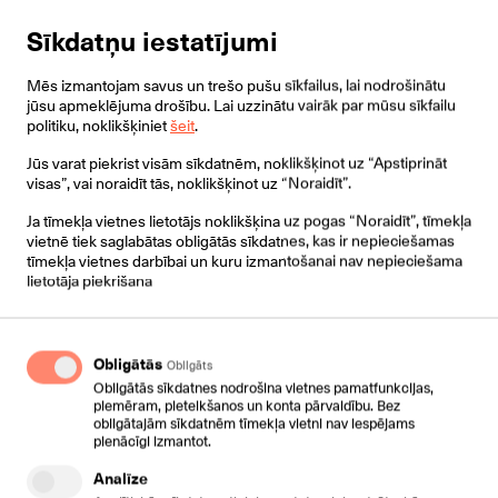
Pakalpojuma ierīkošanai nepieciešama tehniskā izpēte.
Sīkdatņu iestatījumi
Pakalpojuma aprakstā norādīts maksimālais Interneta
ātrums.
Mēs izmantojam savus un trešo pušu sīkfailus, lai nodrošinātu
Pakalpojums tiek nodrošināts uz optiskā tīkla bāzes.
jūsu apmeklējuma drošību. Lai uzzinātu vairāk par mūsu sīkfailu
politiku, noklikšķiniet
šeit
.
Jūs varat piekrist visām sīkdatnēm, noklikšķinot uz “Apstiprināt
visas”, vai noraidīt tās, noklikšķinot uz “Noraidīt”.
Ja tīmekļa vietnes lietotājs noklikšķina uz pogas “Noraidīt”, tīmekļa
Business Centre Internet – 1
vietnē tiek saglabātas obligātās sīkdatnes, kas ir nepieciešamas
Gbit
tīmekļa vietnes darbībai un kuru izmantošanai nav nepieciešama
lietotāja piekrišana
Pieslēgums ar simetrisko ātrumu 1 Gbit/s
€ 300
/mēnesī*
Obligātās
Obligāts
Obligātās sīkdatnes nodrošina vietnes pamatfunkcijas,
*Abonēšanas maksa sākot no
piemēram, pieteikšanos un konta pārvaldību. Bez
obligātajām sīkdatnēm tīmekļa vietni nav iespējams
pienācīgi izmantot.
Līguma kopsavilkums
Analīze