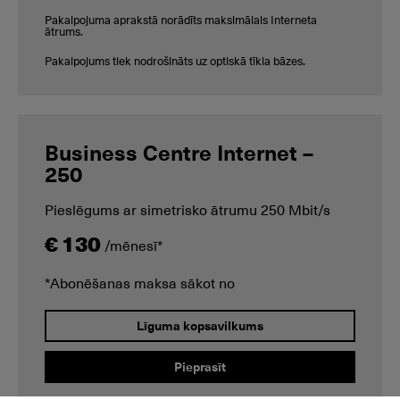
Pakalpojuma aprakstā norādīts maksimālais Interneta
ātrums.
Pakalpojums tiek nodrošināts uz optiskā tīkla bāzes.
Business Centre Internet –
250
Pieslēgums ar simetrisko ātrumu 250 Mbit/s
€ 130
/mēnesī*
*Abonēšanas maksa sākot no
Līguma kopsavilkums
Pieprasīt