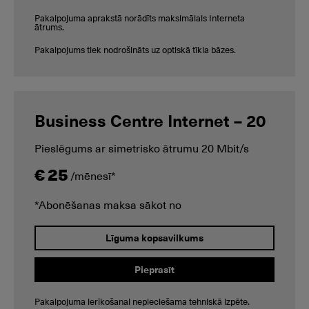
Pakalpojuma aprakstā norādīts maksimālais Interneta
ātrums.
Pakalpojums tiek nodrošināts uz optiskā tīkla bāzes.
Business Centre Internet – 20
Pieslēgums ar simetrisko ātrumu 20 Mbit/s
€ 25
/mēnesī*
*Abonēšanas maksa sākot no
Līguma kopsavilkums
Pieprasīt
Pakalpojuma ierīkošanai nepieciešama tehniskā izpēte.