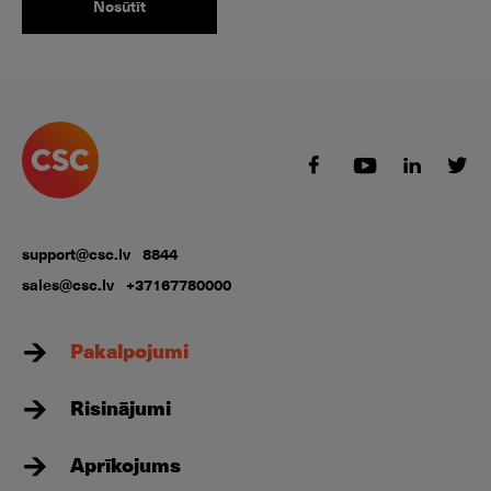
support@csc.lv
8844
sales@csc.lv
+37167780000
Pakalpojumi
Risinājumi
Aprīkojums