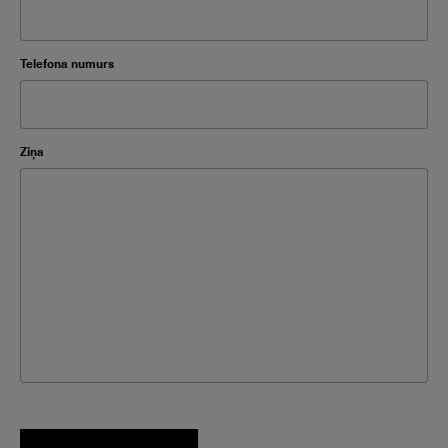
Please leave this field empty.
Telefona numurs
Ziņa