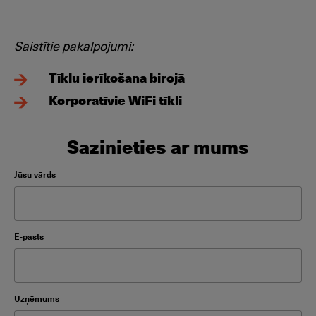
Saistītie pakalpojumi:
Tīklu ierīkošana birojā
Korporatīvie WiFi tīkli
Sazinieties ar mums
Please leave this field empty.
Jūsu vārds
Please leave this field empty.
E-pasts
Please leave this field empty.
Uzņēmums