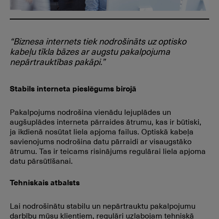
“Biznesa internets tiek nodrošināts uz optisko
kabeļu tīkla bāzes ar augstu pakalpojuma
nepārtrauktības pakāpi.”
Stabils interneta pieslēgums birojā
Pakalpojums nodrošina vienādu lejuplādes un
augšuplādes interneta pārraides ātrumu, kas ir būtiski,
ja ikdienā nosūtat liela apjoma failus. Optiskā kabeļa
savienojums nodrošina datu pārraidi ar visaugstāko
ātrumu. Tas ir teicams risinājums regulārai liela apjoma
datu pārsūtīšanai.
Tehniskais atbalsts
Lai nodrošinātu stabilu un nepārtrauktu pakalpojumu
darbību mūsu klientiem, regulāri uzlabojam tehniskā