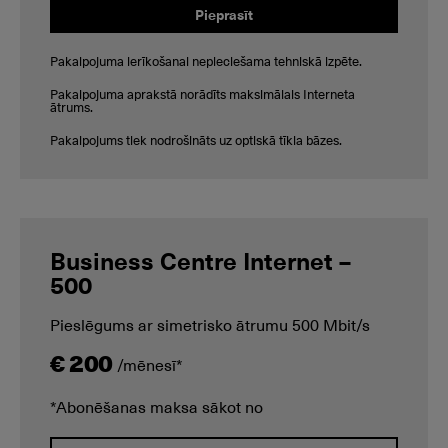
Pieprasīt
Pakalpojuma ierīkošanai nepieciešama tehniskā izpēte.
Pakalpojuma aprakstā norādīts maksimālais Interneta
ātrums.
Pakalpojums tiek nodrošināts uz optiskā tīkla bāzes.
Business Centre Internet –
500
Pieslēgums ar simetrisko ātrumu 500 Mbit/s
€ 200
/mēnesī*
*Abonēšanas maksa sākot no