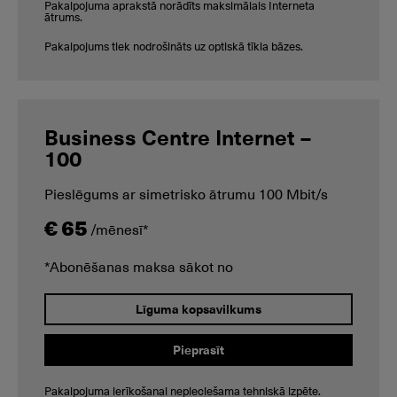
Pakalpojuma aprakstā norādīts maksimālais Interneta
ātrums.
Pakalpojums tiek nodrošināts uz optiskā tīkla bāzes.
Business Centre Internet –
100
Pieslēgums ar simetrisko ātrumu 100 Mbit/s
€ 65
/mēnesī*
*Abonēšanas maksa sākot no
Līguma kopsavilkums
Pieprasīt
Pakalpojuma ierīkošanai nepieciešama tehniskā izpēte.