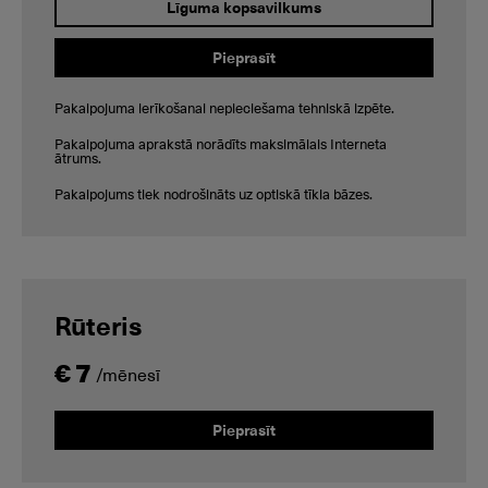
Līguma kopsavilkums
Pieprasīt
Pakalpojuma ierīkošanai nepieciešama tehniskā izpēte.
Pakalpojuma aprakstā norādīts maksimālais Interneta
ātrums.
Pakalpojums tiek nodrošināts uz optiskā tīkla bāzes.
Rūteris
€ 7
/mēnesī
Pieprasīt