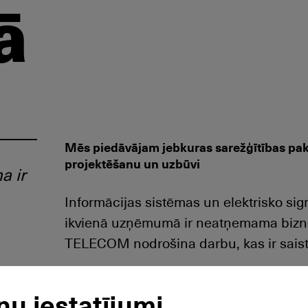
ā
Mēs piedāvājam jebkuras sarežģītības pak
projektēšanu un uzbūvi
a ir
Informācijas sistēmas un elektrisko si
ikvienā uzņēmumā ir neatņemama bizn
TELECOM nodrošina darbu, kas ir saistīti 
Droša bezvadu tīklu uzbūve
ņu iestatījumi