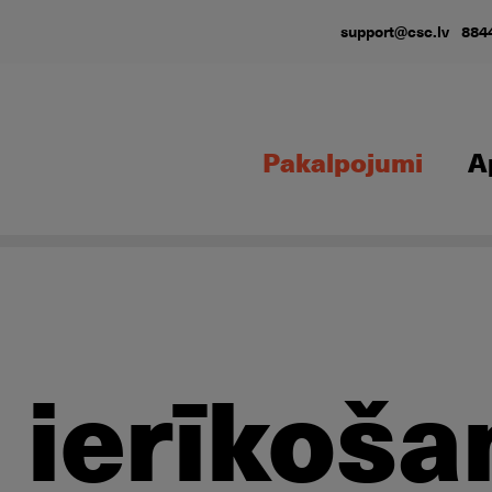
support@csc.lv
884
Pakalpojumi
A
 ierīkoša