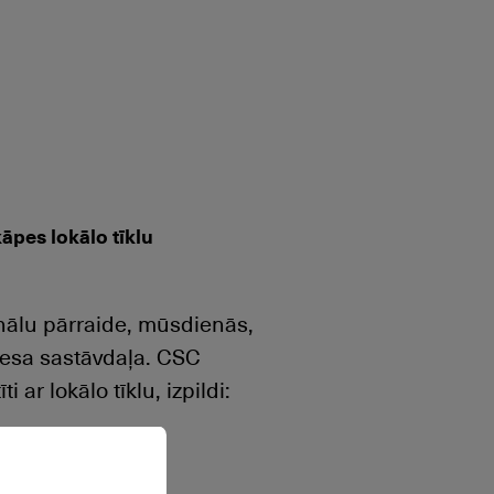
āpes lokālo tīklu
gnālu pārraide, mūsdienās,
esa sastāvdaļa. CSC
ar lokālo tīklu, izpildi: