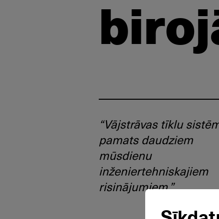
biroj
“Vājstrāvas tīklu sistēm
pamats daudziem
mūsdienu
inženiertehniskajiem
risinājumiem.”
Sīkdat