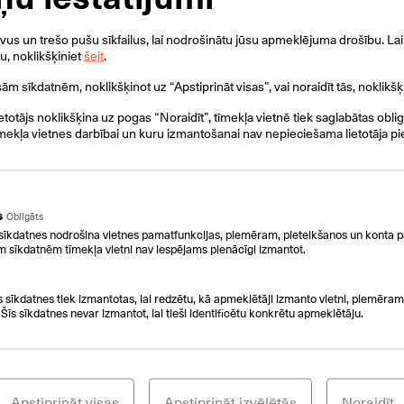
Esošo lokālo tīklu administrēšana
s un trešo pušu sīkfailus, lai nodrošinātu jūsu apmeklējuma drošību. Lai 
Esošo lokālo tīklu modernizācija
ku, noklikšķiniet
šeit
.
Brīvpieejas/viesu Wi-Fi tīklu uzbūve
isām sīkdatnēm, noklikšķinot uz “Apstiprināt visas”, vai noraidīt tās, noklikšķ
s
ietotājs noklikšķina uz pogas “Noraidīt”, tīmekļa vietnē tiek saglabātas obli
Esošo tīklu drošības audits
mekļa vietnes darbībai un kuru izmantošanai nav nepieciešama lietotāja pi
i
Esošo lokālo tīklu modernizācija
s
Obligāts
sīkdatnes nodrošina vietnes pamatfunkcijas, piemēram, pieteikšanos un konta p
m sīkdatnēm tīmekļa vietni nav iespējams pienācīgi izmantot.
Sazinieties ar mum
s sīkdatnes tiek izmantotas, lai redzētu, kā apmeklētāji izmanto vietni, piemēram,
 Šīs sīkdatnes nevar izmantot, lai tieši identificētu konkrētu apmeklētāju.
ield empty.
Ziņa
Apstiprināt visas
Apstiprināt izvēlētās
Noraidīt