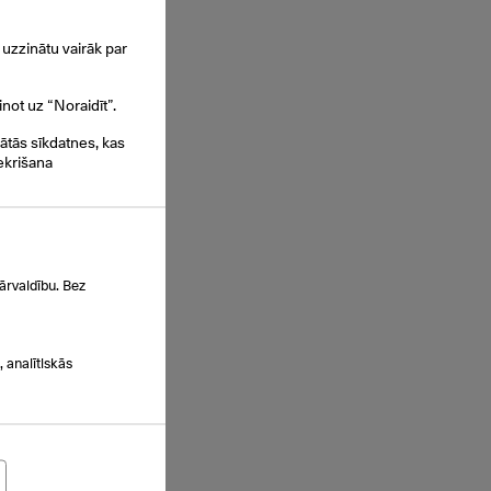
uzzinātu vairāk par
inot uz “Noraidīt”.
gātās sīkdatnes, kas
ekrišana
ārvaldību. Bez
s
 analītiskās