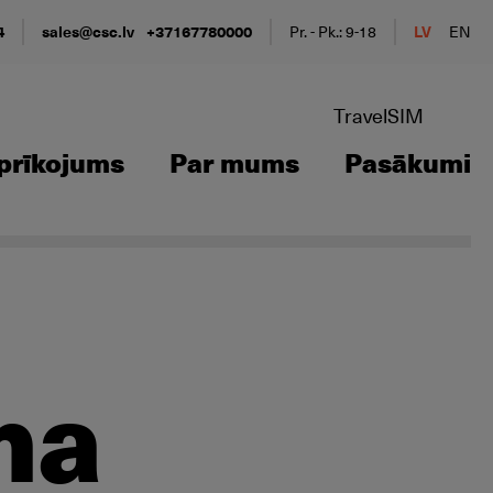
4
sales@csc.lv
+37167780000
Pr. - Pk.: 9-18
LV
EN
TravelSIM
prīkojums
Par mums
Pasākumi
na