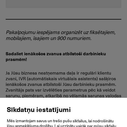
Pakalpojumu iespējams organizēt uz fiksētajiem,
mobilajiem, īsajiem un 900 numuriem.
Sadaliet ienākošos zvanus atbilstoši darbinieku
prasmēm!
Ja Jūsu biznesa neatņemama daļa ir regulāri klientu
zvani, IVR (automātiskais virtuālais asistents) sašķiros
ienākošos zvanus atbilstoši Jūsu darbinieku prasmēm.
Zvanītājs pats var izvēlēties parametrus pēc kā veidot
sarunu, piemēram, atkarībā no vēlamās sarunas valodas
vai temata. Tā ikviens zvans tiks apkalpots kvalitatīvi.
Sīkdatņu iestatījumi
Ērtāka uzņēmuma sasniegšana klientiem
Mēs izmantojam savus un trešo pušu sīkfailus, lai nodrošinātu
jūsu apmeklējuma drošību. Lai uzzinātu vairāk par mūsu sīkfailu