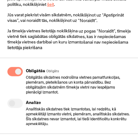
Cloud IVR kalpo kā virtuālā sekretāre, kas nodrošina
politiku, noklikšķiniet
šeit
.
iespēju pārvirzīt ienākošos zvanus pa tiešo mēklētajam
darbiniekiem, konkrētiem departamentiem vai jebkuram
Jūs varat piekrist visām sīkdatnēm, noklikšķinot uz “Apstiprināt
jūsu norādītam numuram. Klienti varēs ērtāk sasniegt
visas”, vai noraidīt tās, noklikšķinot uz “Noraidīt”.
Jūsu uzņēmuma darbiniekus arī pēc darba laika beigām.
Ja tīmekļa vietnes lietotājs noklikšķina uz pogas “Noraidīt”, tīmekļa
vietnē tiek saglabātas obligātās sīkdatnes, kas ir nepieciešamas
Viegla IVR konfigurēšana
tīmekļa vietnes darbībai un kuru izmantošanai nav nepieciešama
lietotāja piekrišana
Automātiskos balss paziņojumus un atskaņošanas
laikus balss paziņojumiem viegli izmainīt pēc
nepieciešamības. Patstāvīgi to var izdarīt
Obligātās
portālā
https://centrex.csc.lv
Obligāts
Obligātās sīkdatnes nodrošina vietnes pamatfunkcijas,
piemēram, pieteikšanos un konta pārvaldību. Bez
obligātajām sīkdatnēm tīmekļa vietni nav iespējams
pienācīgi izmantot.
Analīze
Analītiskās sīkdatnes tiek izmantotas, lai redzētu, kā
apmeklētāji izmanto vietni, piemēram, analītiskās sīkdatnes.
Šīs sīkdatnes nevar izmantot, lai tieši identificētu konkrētu
apmeklētāju.