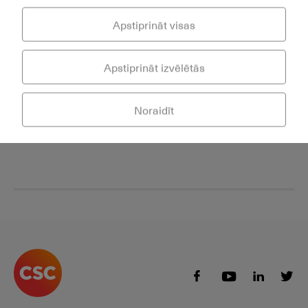
Apstiprināt visas
Saistītie pakalpojumi:
Apstiprināt izvēlētās
IP telefonija
Noraidīt
Zvanu ieraksti