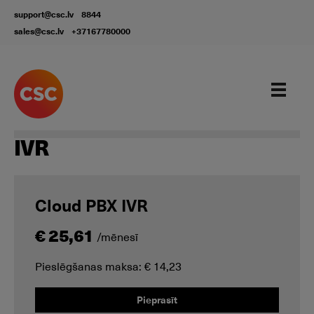
support@csc.lv
8844
sales@csc.lv
+37167780000
Our services
IVR
Cloud PBX IVR
€ 25,61
/mēnesī
Pieslēgšanas maksa: € 14,23
Pieprasīt