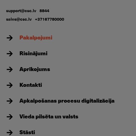
support@csc.lv
8844
sales@csc.lv
+37167780000
Pakalpojumi
Risinājumi
Aprīkojums
Kontakti
Apkalpošanas procesu digitalizācija
Vieda pilsēta un valsts
Stāsti