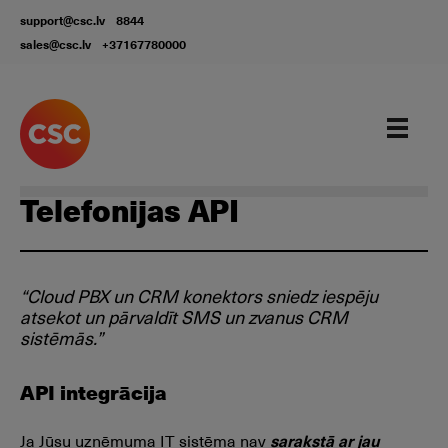
support@csc.lv
8844
sales@csc.lv
+37167780000
Apkalpošanas procesu digitalizācija
Telefonijas API
“Cloud PBX un CRM konektors sniedz iespēju
atsekot un pārvaldīt SMS un zvanus CRM
sistēmās.”
API integrācija
Ja Jūsu uzņēmuma IT sistēma nav
sarakstā ar jau