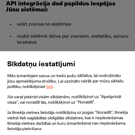
API integrācija dod papildus iespējas
Jūsu sistēmai:
veikt zvanus no sistēmas
nodot sistēmā datus par zvaniem, statistiku, sarunu
ierakstus
pārvirzīt zvanus no klientiem viņu menedžeriem, kā
arī izmantot citas sistēmu iespējas.
Sīkdatņu iestatījumi
Mēs izmantojam savus un trešo pušu sīkfailus, lai nodrošinātu
Ja Jūs izstrādājat vai pārdodat sistēmas:
jūsu apmeklējuma drošību. Lai uzzinātu vairāk par mūsu sīkfailu
politiku, noklikšķiniet
šeit
.
sistēma kļūst konkurentspējīgāka
Jūs varat piekrist visām sīkdatnēm, noklikšķinot uz “Apstiprināt
visas”, vai noraidīt tās, noklikšķinot uz “Noraidīt”.
sistēmas lietotāji saņem piekļuvi plašākai
funkcionalitātei
Ja tīmekļa vietnes lietotājs noklikšķina uz pogas “Noraidīt”, tīmekļa
vietnē tiek saglabātas obligātās sīkdatnes, kas ir nepieciešamas
informācija par veikto integrāciju būs pieejama
tīmekļa vietnes darbībai un kuru izmantošanai nav nepieciešama
mūsu mājaslapā
lietotāja piekrišana