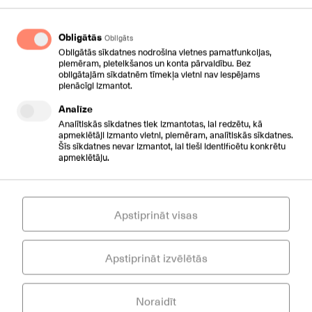
Obligātās
Obligāts
Obligātās sīkdatnes nodrošina vietnes pamatfunkcijas,
piemēram, pieteikšanos un konta pārvaldību. Bez
Sazinieties ar mums
obligātajām sīkdatnēm tīmekļa vietni nav iespējams
pienācīgi izmantot.
Please leave this field empty.
Jūsu vārds
Analīze
Analītiskās sīkdatnes tiek izmantotas, lai redzētu, kā
apmeklētāji izmanto vietni, piemēram, analītiskās sīkdatnes.
Šīs sīkdatnes nevar izmantot, lai tieši identificētu konkrētu
apmeklētāju.
Please leave this field empty.
E-pasts
Apstiprināt visas
Please leave this field empty.
Uzņēmums
Apstiprināt izvēlētās
Please leave this field empty.
Telefona numurs
Noraidīt