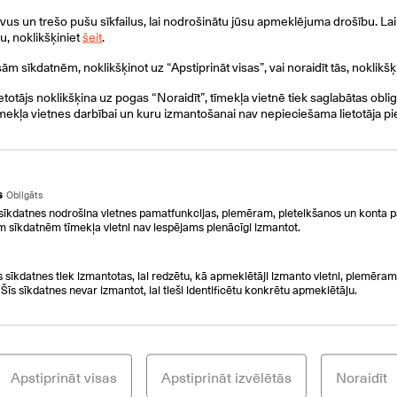
s un trešo pušu sīkfailus, lai nodrošinātu jūsu apmeklējuma drošību. Lai 
ku, noklikšķiniet
šeit
.
isām sīkdatnēm, noklikšķinot uz “Apstiprināt visas”, vai noraidīt tās, noklikšķ
ietotājs noklikšķina uz pogas “Noraidīt”, tīmekļa vietnē tiek saglabātas obli
mekļa vietnes darbībai un kuru izmantošanai nav nepieciešama lietotāja pi
s
Obligāts
sīkdatnes nodrošina vietnes pamatfunkcijas, piemēram, pieteikšanos un konta p
m sīkdatnēm tīmekļa vietni nav iespējams pienācīgi izmantot.
s sīkdatnes tiek izmantotas, lai redzētu, kā apmeklētāji izmanto vietni, piemēram,
 Šīs sīkdatnes nevar izmantot, lai tieši identificētu konkrētu apmeklētāju.
Apstiprināt visas
Apstiprināt izvēlētās
Noraidīt