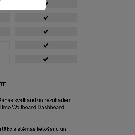
TE
šanas kvalitātei un rezultātiem
l Time Wallboard Dashboard
rtāko sistēmas lietošanu un