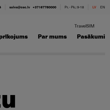
4
sales@csc.lv
+37167780000
Pr. - Pk.: 9-18
LV
EN
TravelSIM
prīkojums
Par mums
Pasākumi
tu