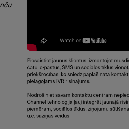
enču
Piesaistiet jaunus klientus, izmantojot mūsdi
čatu, e-pastus, SMS un sociālos tīklus vienotā
priekšrocības, ko sniedz paplašināta kontakt
pielāgojams IVR risinājums.
Nodrošiniet savam kontaktu centram nepiec
Channel tehnoloģija ļauj integrēt jaunajā ri
piemēram, sociālos tīklus, ziņojumu sūtīšana
u.c. saziņas veidus.