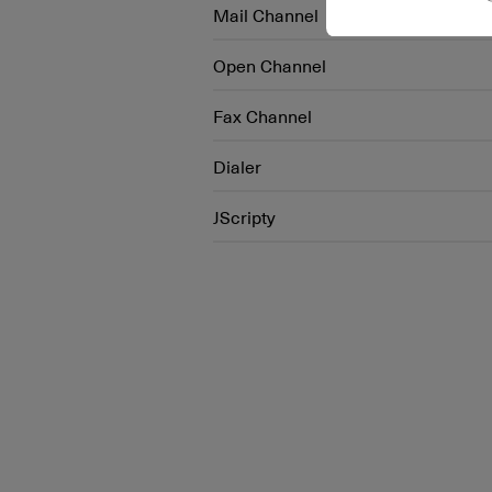
Mail Channel
Open Channel
Fax Channel
Dialer
JScripty