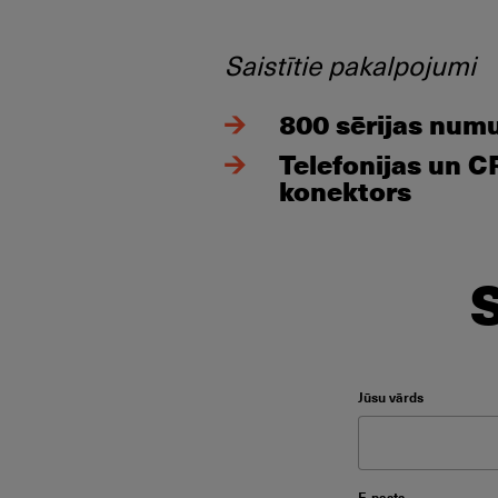
Saistītie pakalpojumi
800 sērijas numu
Telefonijas un 
konektors
Please leave this f
Jūsu vārds
Please leave thi
E-pasts