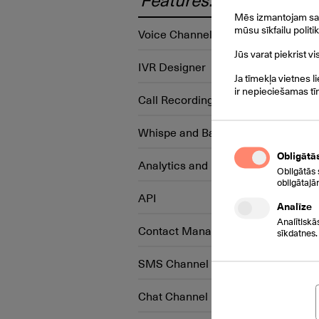
Mēs izmantojam savu
mūsu sīkfailu politi
Voice Channel
Jūs varat piekrist v
IVR Designer
Ja tīmekļa vietnes l
ir nepieciešamas tī
Call Recording
Whispe and Barge-in
Obligātā
Analytics and reporting
Obligātās 
obligātajā
API
Analīze
Analītiskā
Contact Management
sīkdatnes.
SMS Channel
Chat Channel