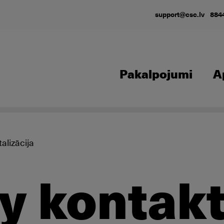
support@csc.lv
884
Pakalpojumi
A
alizācija
ly kontak