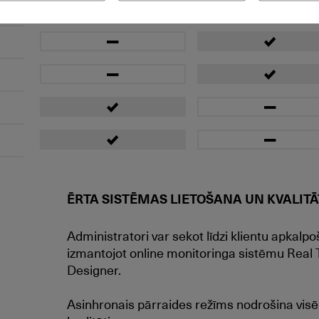
ĒRTA SISTĒMAS LIETOŠANA UN KVALITĀ
Administratori var sekot līdzi klientu apkalpo
izmantojot online monitoringa sistēmu Rea
Designer.
Asinhronais pārraides režīms nodrošina visē