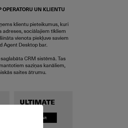
P OPERATORU UN KLIENTU
eņems klientu pieteikumus, kuri
adreses, sociālajiem tīkliem
šināta vienota piekļuve saviem
d Agent Desktop bar.
ks saglabāta CRM sistēmā. Tas
izmantotiem saziņas kanāliem,
iskās saites ātrumu.
ULTIMATE
Pieprasīt