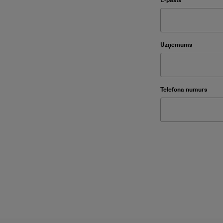
Please leave thi
Uzņēmums
Please leave thi
Telefona numurs