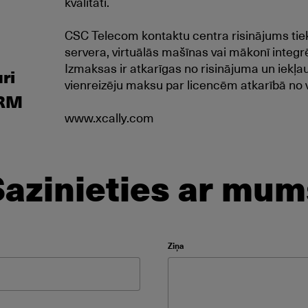
kvalitāti.
CSC Telecom kontaktu centra risinājums tiek
servera, virtuālās mašīnas vai mākonī integrēj
Izmaksas ir atkarīgas no risinājuma un iekļ
ri
vienreizēju maksu par licencēm atkarībā no v
CRM
www.xcally.com
Sazinieties ar mum
ield empty.
Ziņa
s field empty.