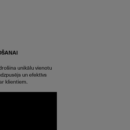
OŠANAI
rošina unikālu vienotu
udzpusējs un efektīvs
ar klientiem.