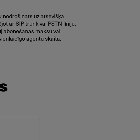
 nodrošināts uz atsevišķa
ot ar SIP trunk vai PSTN līniju.
auj abonēšanas maksu vai
ienlaicīgo aģentu skaita.
s