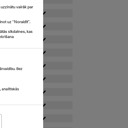
uzzinātu vairāk par
inot uz “Noraidīt”.
gātās sīkdatnes, kas
ekrišana
ārvaldību. Bez
 analītiskās