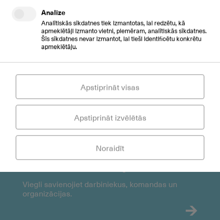
Analīze
Analītiskās sīkdatnes tiek izmantotas, lai redzētu, kā
apmeklētāji izmanto vietni, piemēram, analītiskās sīkdatnes.
Šīs sīkdatnes nevar izmantot, lai tieši identificētu konkrētu
Video Innovation
apmeklētāju.
Izbaudiet interesantāku klientu, pacientu un
klientu pieredzi.
Apstiprināt visas
Apstiprināt izvēlētās
Noraidīt
Connected Spaces
Viegli savienojiet darbiniekus, komandas un
organizācijas.