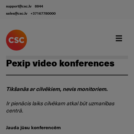
support@csc.lv
8844
sales@csc.lv
+37167780000
Our services
Pexip video konferences
Tikšanās ar cilvēkiem, nevis monitoriem.
Ir pienācis laiks cilvēkam atkal būt uzmanības
centrā.
Jauda jūsu konferencēm