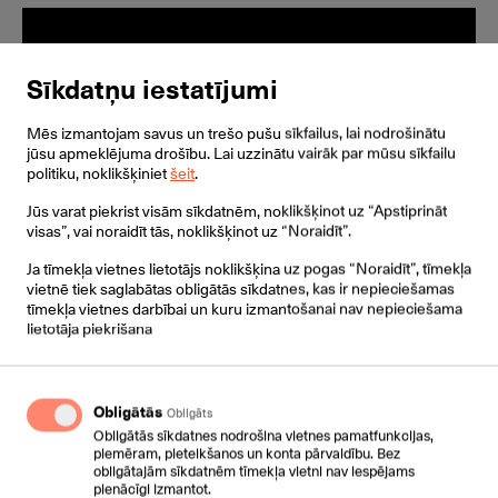
Sīkdatņu iestatījumi
Mēs izmantojam savus un trešo pušu sīkfailus, lai nodrošinātu
jūsu apmeklējuma drošību. Lai uzzinātu vairāk par mūsu sīkfailu
politiku, noklikšķiniet
šeit
.
Jūs varat piekrist visām sīkdatnēm, noklikšķinot uz “Apstiprināt
visas”, vai noraidīt tās, noklikšķinot uz “Noraidīt”.
Ja tīmekļa vietnes lietotājs noklikšķina uz pogas “Noraidīt”, tīmekļa
vietnē tiek saglabātas obligātās sīkdatnes, kas ir nepieciešamas
tīmekļa vietnes darbībai un kuru izmantošanai nav nepieciešama
lietotāja piekrišana
Secure Spaces
Obligātās
Obligāts
Uzticiet Pexip svarīgāko, saglabājot kontroli pār
Obligātās sīkdatnes nodrošina vietnes pamatfunkcijas,
video sapulcēm un datiem.
piemēram, pieteikšanos un konta pārvaldību. Bez
obligātajām sīkdatnēm tīmekļa vietni nav iespējams
pienācīgi izmantot.