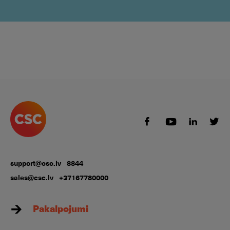
support@csc.lv
8844
sales@csc.lv
+37167780000
Pakalpojumi