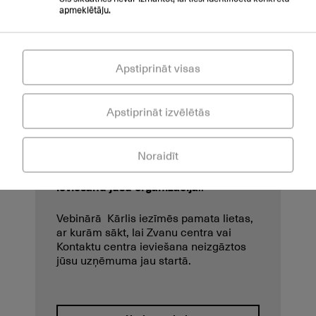
apmeklētāju.
Autors
: KĀRLIS LEIMANIS
20.aprīlis 10:30
Apstiprināt visas
Mērķauditorija: vidēju un lielu
uzņēmumu pārdošanas, klientu
Apstiprināt izvēlētās
apkalpošanas un IT vadītāji.
Pēc statistikas datiem, aptuveni 70-
Noraidīt
90% no IT projektiem izgāžas. Līdzīgi
var būt arī ar Kontakta centra
ieviešanu jūsu organizācijā
..
Vebinārā Kārlis iezīmēs pamata lietas,
ar kurām sākt, lai Zvanu centra vai
Kontaktu centra ieviešana neizgāztos
jūsu uzņēmuma jau startā.