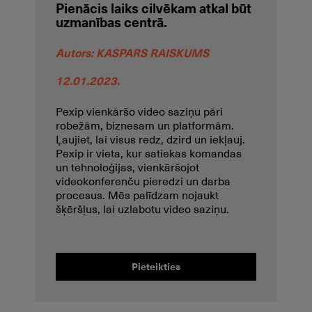
Pienācis laiks cilvēkam atkal būt
uzmanības centrā.
Autors:
KASPARS RAISKUMS
12.01.2023.
Pexip vienkāršo video saziņu pāri
robežām, biznesam un platformām.
Ļaujiet, lai visus redz, dzird un iekļauj.
Pexip ir vieta, kur satiekas komandas
un tehnoloģijas, vienkāršojot
videokonferenču pieredzi un darba
procesus. Mēs palīdzam nojaukt
šķēršļus, lai uzlabotu video saziņu.
Pieteikties