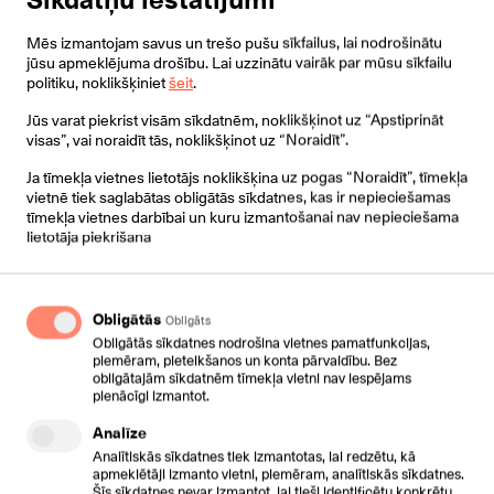
Mēs izmantojam savus un trešo pušu sīkfailus, lai nodrošinātu
Uzzināt vairāk
jūsu apmeklējuma drošību. Lai uzzinātu vairāk par mūsu sīkfailu
politiku, noklikšķiniet
šeit
.
Pieteikties
Jūs varat piekrist visām sīkdatnēm, noklikšķinot uz “Apstiprināt
visas”, vai noraidīt tās, noklikšķinot uz “Noraidīt”.
Ja tīmekļa vietnes lietotājs noklikšķina uz pogas “Noraidīt”, tīmekļa
vietnē tiek saglabātas obligātās sīkdatnes, kas ir nepieciešamas
tīmekļa vietnes darbībai un kuru izmantošanai nav nepieciešama
lietotāja piekrišana
Obligātās
Obligāts
Obligātās sīkdatnes nodrošina vietnes pamatfunkcijas,
piemēram, pieteikšanos un konta pārvaldību. Bez
obligātajām sīkdatnēm tīmekļa vietni nav iespējams
pienācīgi izmantot.
Analīze
Projektu vadība kontaktu centra
Analītiskās sīkdatnes tiek izmantotas, lai redzētu, kā
apmeklētāji izmanto vietni, piemēram, analītiskās sīkdatnes.
ieviešanai
Šīs sīkdatnes nevar izmantot, lai tieši identificētu konkrētu