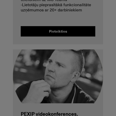
-Lietotāju pieprasītākā funkcionalitāte
uzņēmumos ar 20+ darbiniekiem
Pieteikties
PEXIP videokonferences.