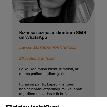
Biznesa saziņa ar klientiem SMS
un WhatsApp
Autors
: MADARA PODDUBNAJA
20.septembris 10:30
Laikā, kad mūsu klienti ir mobili, arī
mums pašiem tādiem jākļūst.
Runāsim par to, kāpēc klientiem
nepieciešami atgādinājumi, kā labāk
atgādināt un kādas ir šī brīža
tehnoloģiskās iespējas.
Sīkdatņu iestatījumi