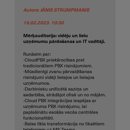
Autors: JĀNIS STRUMPMANIS
15.02.2023. 10:30
Mērķauditorija: vidēju un lielu
uzņēmumu pārdošanas un IT vadītāji.
Runāsim par:
-CloudPBX priekšrocības pret
tradicionāliem PBX risinājumiem.
-Mūsdienīgi zvanu pārvaldīšanas
risinājumi vidēji lielajos un lielajos
uzņēmumos.
-Darbinieku unificētā saziņa un
sadarbība, strādājot ofisā un no mājām.
-Cloud PBX integrācijas iespējas ar
uzņēmuma PBX risinājumu, lai
paplašinātu esošās vecās centrāles
funkcionalitāti.
-Balss tīkla transformācija no fiksētiem
telefoniem uz MS Teams