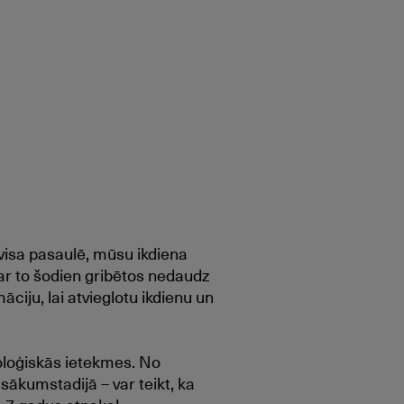
 visa pasaulē, mūsu ikdiena
 ar to šodien gribētos nedaudz
āciju, lai atvieglotu ikdienu un
oloģiskās ietekmes. No
 sākumstadijā – var teikt, ka