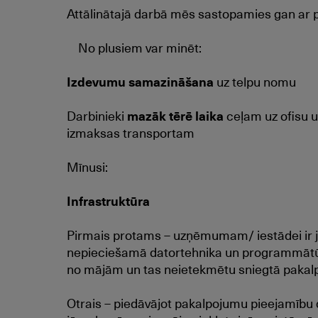
Attālinātajā darbā mēs sastopamies gan ar 
No plusiem var minēt:
Izdevumu samazināšana
uz telpu nomu
Darbinieki
mazāk tērē laika
ceļam uz ofisu u
izmaksas transportam
Mīnusi:
Infrastruktūra
Pirmais protams – uzņēmumam/ iestādei ir 
nepieciešamā datortehnika un programmātūra,
no mājām un tas neietekmētu sniegtā pakalpo
Otrais – piedāvājot pakalpojumu pieejamību 