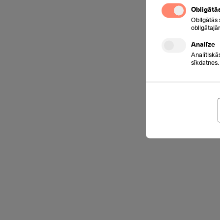
Obligātā
Obligātās 
obligātajā
Analīze
Analītiskā
sīkdatnes.