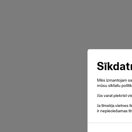
Sīkdat
Mēs izmantojam savu
mūsu sīkfailu politi
Jūs varat piekrist v
Ja tīmekļa vietnes l
ir nepieciešamas tī