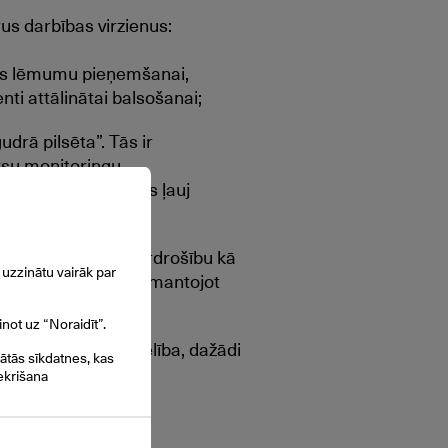
rus darbības virzienus:
rmas lēmumu pieņemšanai,
nti attālinātai balsošanai;
drā pilsēta”. Tās ir
ursu monitoringu
s tehnoloģijas, kuras ļauj
umus.
mīgām darbībām, kiberdrošību kā
uzzinātu vairāk par
as identificēšana, izmantojot
inot uz “Noraidīt”.
otāju ikdienu – e-veselība, dažādi
gātās sīkdatnes, kas
s, izklaide.
ekrišana
– digitālā personas