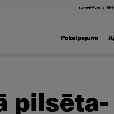
support@csc.lv
884
Pakalpojumi
A
 pilsēta-