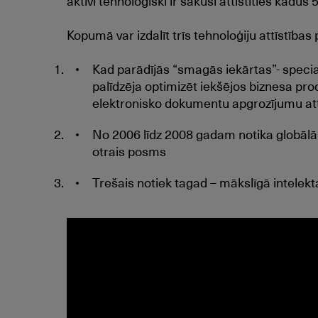
aktīvi tehnoloģiski ir sākusi attīstīties kādus
Kopumā var izdalīt trīs tehnoloģiju attīstība
Kad parādījās “smagās iekārtas”- specia
palīdzēja optimizēt iekšējos biznesa proc
elektronisko dokumentu apgrozījumu att
No 2006 līdz 2008 gadam notika globālā m
otrais posms
Trešais notiek tagad – mākslīgā intelekta