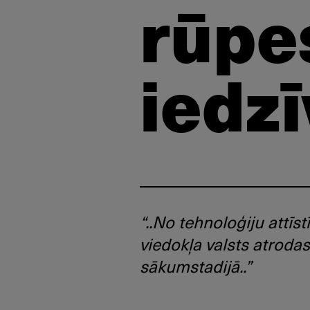
rūpe
iedz
“..No tehnoloģiju attīst
viedokļa valsts atrodas
sākumstadijā..”