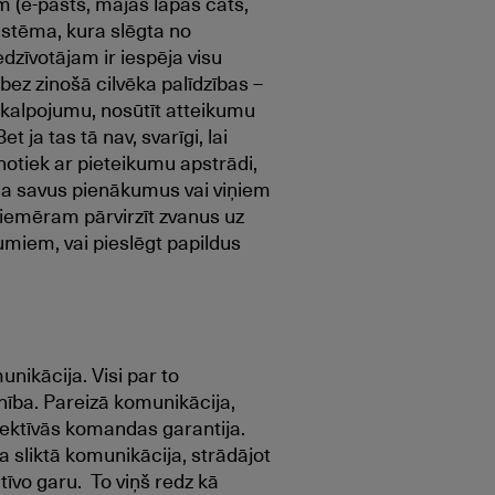
 (e-pasts, mājas lapas čats,
sistēma, kura slēgta no
dzīvotājam ir iespēja visu
 bez zinošā cilvēka palīdzības –
akalpojumu, nosūtīt atteikumu
ja tas tā nav, svarīgi, lai
 notiek ar pieteikumu apstrādi,
lda savus pienākumus vai viņiem
piemēram pārvirzīt zvanus uz
miem, vai pieslēgt papildus
unikācija. Visi par to
snība. Pareizā komunikācija,
fektīvās komandas garantija.
 sliktā komunikācija, strādājot
īvo garu. To viņš redz kā