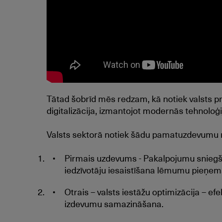
Tātad šobrīd mēs redzam, kā notiek valsts 
digitalizācija, izmantojot modernās tehnoloģi
Valsts sektorā notiek šādu pamatuzdevumu 
Pirmais uzdevums - Pakalpojumu sniegš
iedzīvotāju iesaistīšana lēmumu pieņe
Otrais – valsts iestāžu optimizācija – efe
izdevumu samazināšana.