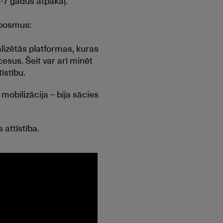
 5-7 gadus atpakaļ.
s posmus:
lizētās platformas, kuras
esus. Šeit var arī minēt
īstību.
obilizācija – bija sācies
 attīstība.