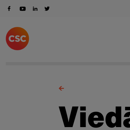
Viedā