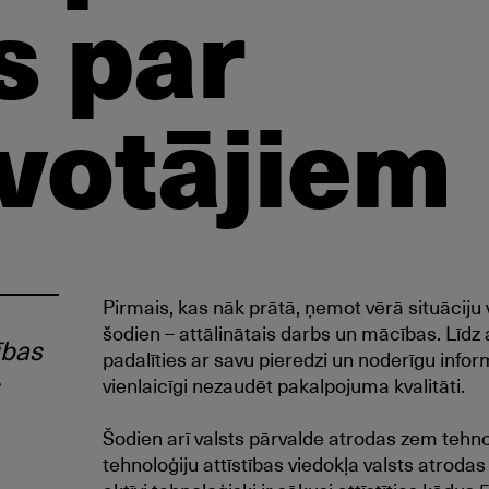
s par
īvotājiem
Pirmais, kas nāk prātā, ņemot vērā situāciju
šodien – attālinātais darbs un mācības. Līdz
ības
padalīties ar savu pieredzi un noderīgu inform
vienlaicīgi nezaudēt pakalpojuma kvalitāti.
Šodien arī valsts pārvalde atrodas zem tehn
tehnoloģiju attīstības viedokļa valsts atrodas