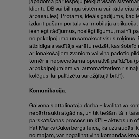
jāpadomā par iespēju piekļut visām sistēmām
klientu DB vai billinga sistēma vai kāda cita 
ārpasaules). Protams, ideāls gadījums, kad ie
izdarīt pašam portālā vai mobilajā aplikācija,
iesniegt rādījumus, noslēgt līgumu, mainīt p
no pakalpojuma un samaksāt visus rēķinus. Bet 
atbildīgais vadītājs varētu redzēt, kas šobrīd
ar ienākošajiem zvaniem vai viņa padotie pi
tomēr ir nepieciešama operatīvā palīdzība (
ārpakalpojumiem vai automatizētiem risināju
kolēģus, lai palīdzētu sarežģītajā brīdī).
Komunikācija
.
Galvenais attālinātajā darbā – kvalitatīvā kom
nepārtraukti atgādina, un tik tiešām tā ir tai
pārskatīšanas process un KPI – aktīvās un e
Pat Marks Cukerbergs teica, ka uztraucās, ka
no mājām, var nogalināt viņa komandas kreat