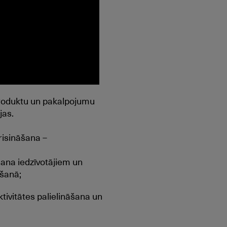
produktu un pakalpojumu
jas.
risināšana –
ana iedzīvotājiem un
mšanā;
ktivitātes palielināšana un