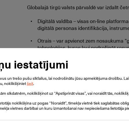
Globalajā tirgū valsts pārvaldē var izdalīt čet
Digitālā valdība – visas on-line platfo
digitālā personas identifikācija, instrume
Otrais – var apvienot zem nosaukuma “gu
tehnoloģijas, kuras ļauj nodrošināt res
(piem.elektroenerģija, ūdens u.c.), arī tā
ņu iestatījumi
atsekot bojājumus un ātri pieņemt lēm
Trešais – viss kas ir saistīts ar neliku
s un trešo pušu sīkfailus, lai nodrošinātu jūsu apmeklējuma drošību. Lai 
arī cīņa pret noziedzību, tostarp person
ku, noklikšķiniet
šeit
.
ielu kameras.
isām sīkdatnēm, noklikšķinot uz “Apstiprināt visas”, vai noraidīt tās, noklikšķ
Ceturtais – viss, kas ir saistīts ar iedzīv
ietotājs noklikšķina uz pogas “Noraidīt”, tīmekļa vietnē tiek saglabātas obli
valsts portāli, skolas, bērnu dārzi, sport
mekļa vietnes darbībai un kuru izmantošanai nav nepieciešama lietotāja pi
Galvenais trends, kas šobrīd ietekmē tirgus 