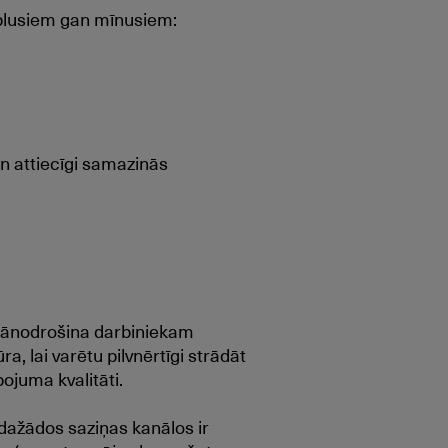
plusiem gan mīnusiem:
n attiecīgi samazinās
jānodrošina darbiniekam
 lai varētu pilvnērtīgi strādāt
juma kvalitāti.
dažādos saziņas kanālos ir