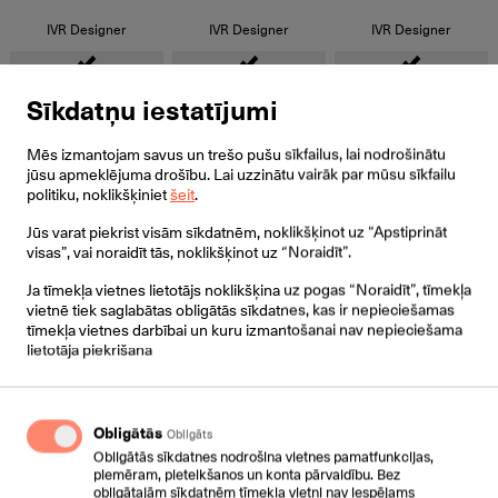
IVR Designer
IVR Designer
IVR Designer
Sīkdatņu iestatījumi
Call Recording
Call Recording
Call Recording
Mēs izmantojam savus un trešo pušu sīkfailus, lai nodrošinātu
jūsu apmeklējuma drošību. Lai uzzinātu vairāk par mūsu sīkfailu
politiku, noklikšķiniet
šeit
.
Whispe and Barge-in
Whispe and Barge-in
Whispe and Barge-in
Jūs varat piekrist visām sīkdatnēm, noklikšķinot uz “Apstiprināt
visas”, vai noraidīt tās, noklikšķinot uz “Noraidīt”.
Ja tīmekļa vietnes lietotājs noklikšķina uz pogas “Noraidīt”, tīmekļa
Analytics and reporting
Analytics and reporting
Analytics and reporting
vietnē tiek saglabātas obligātās sīkdatnes, kas ir nepieciešamas
tīmekļa vietnes darbībai un kuru izmantošanai nav nepieciešama
lietotāja piekrišana
API
API
API
Obligātās
Obligāts
Obligātās sīkdatnes nodrošina vietnes pamatfunkcijas,
piemēram, pieteikšanos un konta pārvaldību. Bez
Contact Management
Contact Management
Contact Management
obligātajām sīkdatnēm tīmekļa vietni nav iespējams