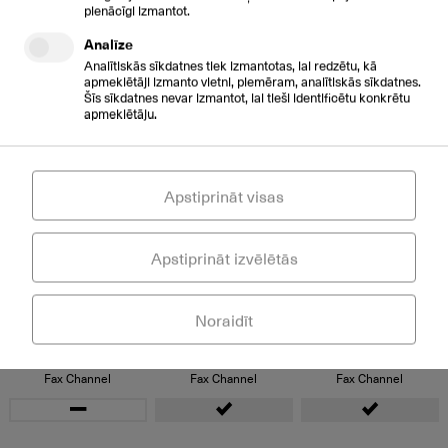
pienācīgi izmantot.
Analīze
SMS Channel
SMS Channel
SMS Channel
Analītiskās sīkdatnes tiek izmantotas, lai redzētu, kā
apmeklētāji izmanto vietni, piemēram, analītiskās sīkdatnes.
Šīs sīkdatnes nevar izmantot, lai tieši identificētu konkrētu
apmeklētāju.
Chat Channel
Chat Channel
Chat Channel
Apstiprināt visas
Mail Channel
Mail Channel
Mail Channel
Apstiprināt izvēlētās
Open Channel
Open Channel
Open Channel
Noraidīt
Fax Channel
Fax Channel
Fax Channel