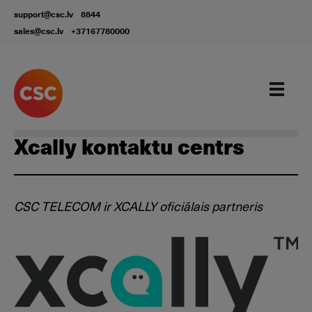
support@csc.lv
8844
sales@csc.lv
+37167780000
Solutions
Xcally kontaktu centrs
CSC TELECOM ir XCALLY oficiālais partneris