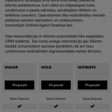
klientu pieteikumus, kuri nāks no mājaslapas čata,
uzņēmuma e-pasta adreses, sociālajiem tīkliem un
telefona zvaniem. Operatoriem tiks nodrošināta vienota
piekļuve saviem statusiem un uzdevumiem,
izmantojot Unified Agent Desktop bar.
Visa komunikācija ar klientu automātiski tiks saglabāta
CRM sistēmā. Tas Jums sniegs informāciju par klientu
biežāk izmantotiem saziņas kanāliem, kā arī Jūsu
uzņēmuma nodrošināto atgriezeniskās saites ātrumu.
DIALER
GOLD
ULTIMATE
Pieprasīt
Pieprasīt
Pieprasīt
Voice Channel
Voice Channel
Voice Channel