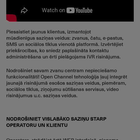
Piesaistiet jaunus klientus, izmantojot
mūsdienīgus saziņas veidus: zvanus, čatu, e-pastus,
SMS un sociālos tīklus vienotā platformā. Izvērtējiet
priekšrocības, ko sniedz paplašināta kontaktu
administrēšana un ērti pielāgojams IVR risinājums.
Nodrošiniet savam zvanu centram nepieciešamo
funkcionalitāti! Open Channel tehnoloģija ļauj integrēt
jaunajā risinājumā esošos saziņas veidus, piemēram,
sociālos tīklus, ziņojumu sūtīšanas servisus, video
risinājumus u.c. saziņas veidus.
NODROŠINIET VISLABĀKO SAZIŅU STARP
OPERATORU UN KLIENTU
Operators, strādājot ērtā WEB interfeisā, pieņems