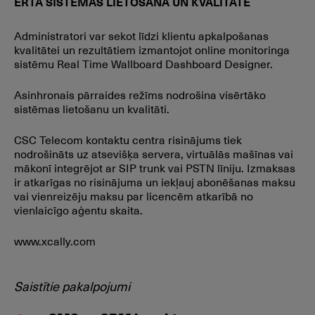
ĒRTA SISTĒMAS LIETOŠANA UN KVALITĀTE
Administratori var sekot līdzi klientu apkalpošanas
kvalitātei un rezultātiem izmantojot online monitoringa
sistēmu Real Time Wallboard Dashboard Designer.
Asinhronais pārraides režīms nodrošina visērtāko
sistēmas lietošanu un kvalitāti.
CSC Telecom kontaktu centra risinājums tiek
nodrošināts uz atsevišķa servera, virtuālās mašīnas vai
mākonī integrējot ar SIP trunk vai PSTN līniju. Izmaksas
ir atkarīgas no risinājuma un iekļauj abonēšanas maksu
vai vienreizēju maksu par licencēm atkarībā no
vienlaicīgo aģentu skaita.
www.xcally.com
Saistītie pakalpojumi