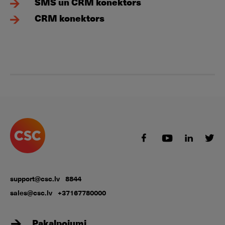
SMS un CRM konektors
CRM konektors
support@csc.lv
8844
sales@csc.lv
+37167780000
Pakalpojumi