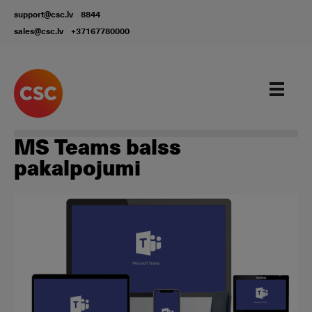
support@csc.lv
8844
sales@csc.lv
+37167780000
Our services
MS Teams balss
pakalpojumi