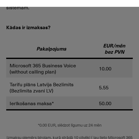
Ir iespējama integrācija arī ar kontaktu centru vai CRM
sistēmām.
Kādas ir izmaksas?
EUR/mēn
Pakalpojums
bez PVN
Microsoft 365 Business Voice
10.00
(without calling plan)
Tarifu plāns Latvija Bezlimits
5.55
(Bezlimita zvani LV)
Ierīkošanas maksa*
50.00
*0.00 EUR, slēdzot līgumu uz 24 mēn
Izmaksu piemērs birojam, kurā strādā 10 cilvēki ( jau lieto Microsoft 365