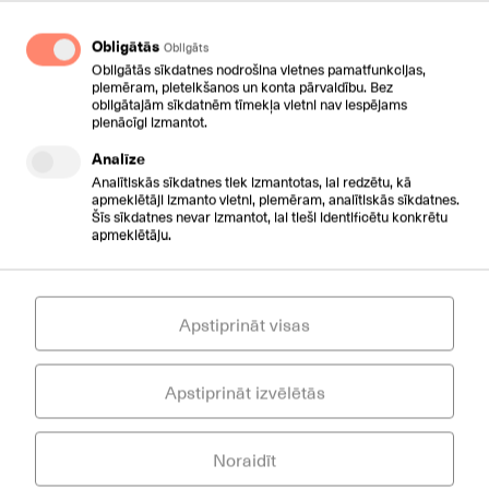
numura, neatkarīgi no atrašanās vietas, vajadzīgs tikai
Interneta pieslēgums.
Obligātās
Obligāts
Obligātās sīkdatnes nodrošina vietnes pamatfunkcijas,
Vai ir pieejama telefonu grāmata?
piemēram, pieteikšanos un konta pārvaldību. Bez
obligātajām sīkdatnēm tīmekļa vietni nav iespējams
pienācīgi izmantot.
Microsoft Teams sinhronizējas ar Jūsu mobilo telefonu
Analīze
grāmatu, lai Jūs varētu zvanīt visiem esošajiem
kontaktiem.
Analītiskās sīkdatnes tiek izmantotas, lai redzētu, kā
apmeklētāji izmanto vietni, piemēram, analītiskās sīkdatnes.
Šīs sīkdatnes nevar izmantot, lai tieši identificētu konkrētu
Vai ir papildus maksa par zvaniem, atrodoties,
apmeklētāju.
piemēram, ārzemēs?
Neatkarīgi no atrašanās vietas, zvanu izmaksas ir
Apstiprināt visas
atkarīgas tikai no izvēlētā CSC TELECOM tarifu plāna.
Piemēram, atrodoties ASV un zvanot uz Latvijas
numuru, Jūs maksāsiet par zvanu tikpat, cik esot
Apstiprināt izvēlētās
Jūrmalā.
Vai ir pieejamas integrācijas ne tikai ar telefoniju?
Noraidīt