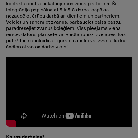
kontaktu centra pakalpojumus vienā platformā. Šī
integrācija paplašina attālinātā darba iespējas
nezaudējot ērtību darbā ar klientiem un partneriem.
Veiciet un saņemiet zvanus, pārbaudiet balss pastu,
pāradresējiet zvanus kolēģiem. Viss pieejams vienā
ierīcē: dators, planšete vai viedtālrunis- izvēlaties, kas
patīk! Jūs nepalaidīsiet garām sapulci vai zvanu, lai kur
šodien atrastos darba vieta!
Kā tas darbojas?