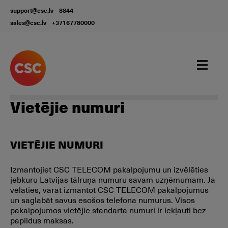
support@csc.lv
8844
sales@csc.lv
+37167780000
Our services
Vietējie numuri
VIETĒJIE NUMURI
Izmantojiet CSC TELECOM pakalpojumu un izvēlēties
jebkuru Latvijas tālruņa numuru savam uzņēmumam. Ja
vēlaties, varat izmantot CSC TELECOM pakalpojumus
un saglabāt savus esošos telefona numurus. Visos
pakalpojumos vietējie standarta numuri ir iekļauti bez
papildus maksas.