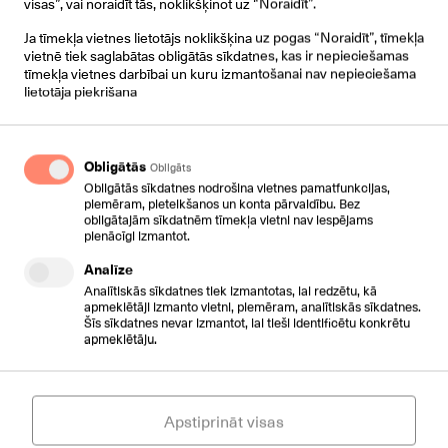
visas”, vai noraidīt tās, noklikšķinot uz “Noraidīt”.
€ 0,30
/mēn.*
Ja tīmekļa vietnes lietotājs noklikšķina uz pogas “Noraidīt”, tīmekļa
vietnē tiek saglabātas obligātās sīkdatnes, kas ir nepieciešamas
Pieslēgšanas maksa: € 0,00
tīmekļa vietnes darbībai un kuru izmantošanai nav nepieciešama
lietotāja piekrišana
Pieprasīt
* Cena spēkā, pieslēdzot numurus pakalpojumiem:
CloudPBX, SIP Trunking, Xcally un tarifu plāniem.
Obligātās
Obligāts
Obligātās sīkdatnes nodrošina vietnes pamatfunkcijas,
piemēram, pieteikšanos un konta pārvaldību. Bez
obligātajām sīkdatnēm tīmekļa vietni nav iespējams
pienācīgi izmantot.
10 LOCAL NUMBERS
Analīze
Analītiskās sīkdatnes tiek izmantotas, lai redzētu, kā
apmeklētāji izmanto vietni, piemēram, analītiskās sīkdatnes.
10 Latvijas novada numuri
Šīs sīkdatnes nevar izmantot, lai tieši identificētu konkrētu
apmeklētāju.
€ 3,00
/mēn.*
Pieslēgšanas maksa: € 0,00
Apstiprināt visas
Pieprasīt