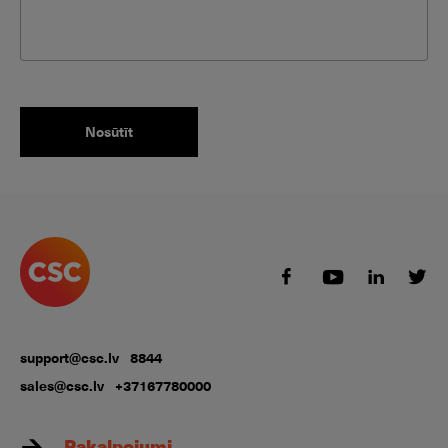
support@csc.lv
8844
sales@csc.lv
+37167780000
Pakalpojumi