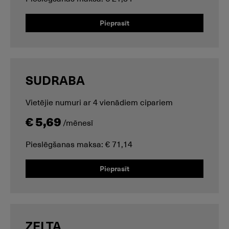
Pieprasīt
SUDRABA
Vietējie numuri ar 4 vienādiem cipariem
€ 5,69
/mēnesī
Pieslēgšanas maksa: € 71,14
Pieprasīt
ZELTA