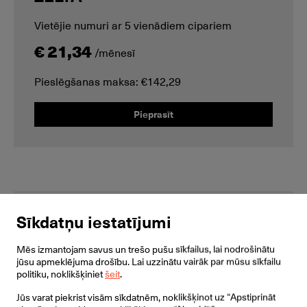
Vietējie numuri ar 5 vienādiem cipariem
€ 21,34
/mēnesī
Pieslēgšanas maksa: €142,29
Pieprasīt
VIETĒJIE NUMURI
Sīkdatņu iestatījumi
Mēs izmantojam savus un trešo pušu sīkfailus, lai nodrošinātu
LOCAL NUMBER
jūsu apmeklējuma drošību. Lai uzzinātu vairāk par mūsu sīkfailu
politiku, noklikšķiniet
šeit
.
Latvijas novada numurs
Jūs varat piekrist visām sīkdatnēm, noklikšķinot uz “Apstiprināt