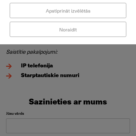
Apstiprināt izvēlētās
* Cena spēkā, pieslēdzot numurus pakalpojumiem:
CloudPBX, SIP Trunking, Xcally un tarifu plāniem.
Noraidīt
Saistītie pakalpojumi:
IP telefonija
Starptautiskie numuri
Sazinieties ar mums
Please leave this field empty.
Jūsu vārds