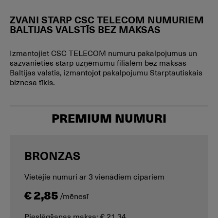
ZVANI STARP CSC TELECOM NUMURIEM
BALTIJAS VALSTĪS BEZ MAKSAS
Izmantojiet CSC TELECOM numuru pakalpojumus un
sazvanieties starp uzņēmumu filiālēm bez maksas
Baltijas valstīs, izmantojot pakalpojumu Starptautiskais
biznesa tīkls.
PREMIUM NUMURI
BRONZAS
Vietējie numuri ar 3 vienādiem cipariem
€ 2,85
/mēnesī
Pieslēgšanas maksa: € 21,34