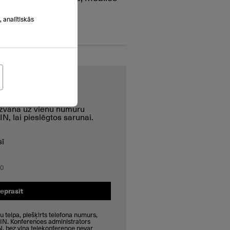
ču telefonus.
 analītiskās
ce – Meet-Me
si zvana uz vienu numuru
IN, lai pieslēgtos sarunai.
ī
00
eprasīt
u telpa, piešķirts telefona numurs,
PIN. Konferences administrators
N, bez viņa telekonference nevar