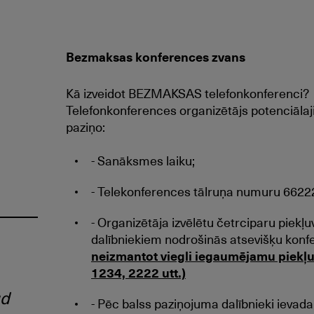
Bezmaksas konferences zvans
Kā izveidot BEZMAKSAS telefonkonferenci?
Telefonkonferences organizētājs potenciāl
paziņo:
- Sanāksmes laiku;
- Telekonferences tālruņa numuru 662
- Organizētāja izvēlētu četrciparu piek
dalībniekiem nodrošinās atsevišķu konf
neizmantot viegli iegaumējamu piekļ
1234, 2222 utt.)
ud
- Pēc balss paziņojuma dalībnieki ievada 