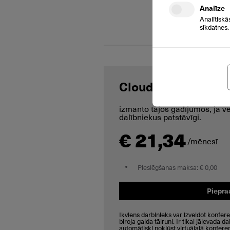
Analīze
Analītiskā
sīkdatnes.
Cloud Conference 
izmanto tajos gadījumos, ja vē
dalībniekus patstāvīgi.
€ 21,34
/mēnesī
Pieslēgšanas maksa: € 0,00
Piepra
Ikviens darbinieks var izveidot konfer
biroja galda tālruni. Ir tikai jāievada d
automātiski nokļūst virtuālajā konferen