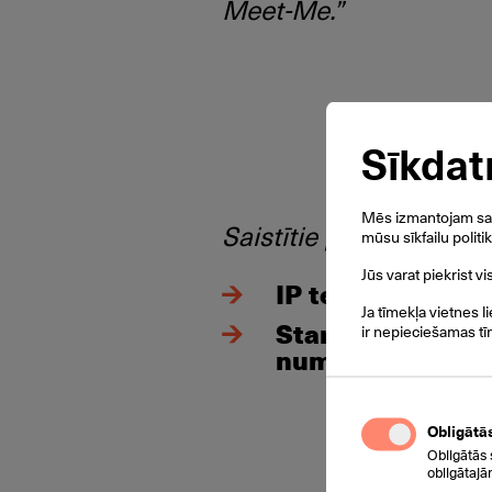
Meet-Me.”
Sīkdat
Mēs izmantojam savu
Saistītie pakalpojumi:
mūsu sīkfailu politi
Jūs varat piekrist v
IP telefonija
Ja tīmekļa vietnes l
Starptautiskie
ir nepieciešamas tī
numuri
Obligātā
Obligātās 
obligātajā