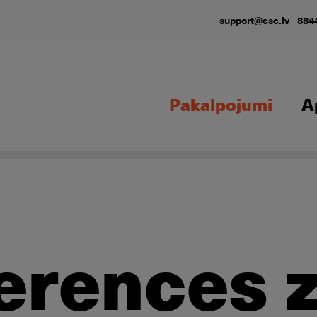
support@csc.lv
884
Pakalpojumi
A
erences 