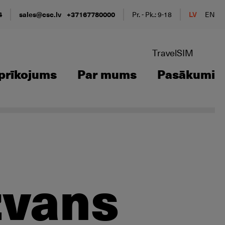
4
sales@csc.lv
+37167780000
Pr. - Pk.: 9-18
LV
EN
TravelSIM
prīkojums
Par mums
Pasākumi
zvans