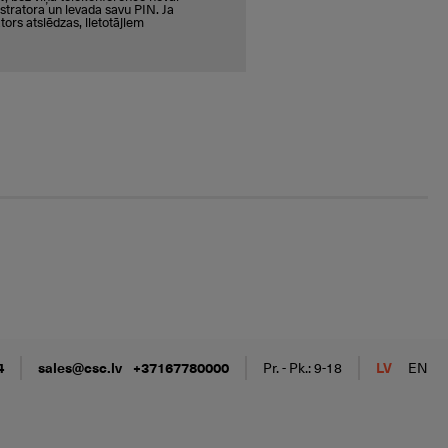
istratora un ievada savu PIN. Ja
ors atslēdzas, lietotājiem
4
sales@csc.lv
+37167780000
Pr. - Pk.: 9-18
LV
EN