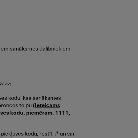
ajiem sanāksmes dalībniekiem
22444
ļuves kodu, kas sanāksmes
erences telpu
(Ieteicams
uves kodu, piemēram, 1111,
piekļuves kodu, restīti # un var