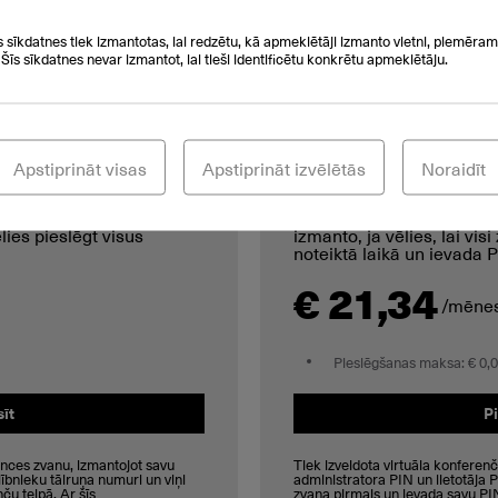
telefonus, datoru aplikācijas un telekonferen
s sīkdatnes tiek izmantotas, lai redzētu, kā apmeklētāji izmanto vietni, piemēram,
 Šīs sīkdatnes nevar izmantot, lai tieši identificētu konkrētu apmeklētāju.
Apstiprināt visas
Apstiprināt izvēlētās
Noraidīt
– Ad-Hoc
Cloud Conferen
lies pieslēgt visus
izmanto, ja vēlies, lai vi
noteiktā laikā un ievada P
€ 21,34
/mēnes
Pieslēgšanas maksa: € 0,
sīt
Pi
ences zvanu, izmantojot savu
Tiek izveidota virtuāla konferenč
alībnieku tālruņa numuri un viņi
administratora PIN un lietotāja 
ču telpā. Ar šīs
zvana pirmais un ievada savu PI