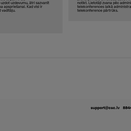
r uzdot uzdevumu, ātri sazvanīt
notikt. Lietotāji zvana pēc admin
a apspriešanai. Kad visi ir
telekonferences laikā administrat
 vadītāju.
telekonference pārtrūks.
support@csc.lv
884