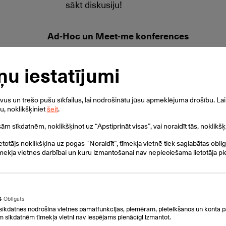
sākt diskusiju!
Ad-Hoc un Meet-me konferences
Konferences zvans birojā ir viegli un ērti lie
ņu iestatījumi
veikt konferences un apspriest aktuālos jau
dažādās vietās. Ikviens dalībnieks var piedal
biroja galda tālruni vai mobilo telefonu. Iesp
s un trešo pušu sīkfailus, lai nodrošinātu jūsu apmeklējuma drošību. Lai 
ku, noklikšķiniet
šeit
.
telekonferences, kurām var pieslēgties lietotā
isām sīkdatnēm, noklikšķinot uz “Apstiprināt visas”, vai noraidīt tās, noklikšķ
Pievienojiet lietotājus no visas pasaules
ietotājs noklikšķina uz pogas “Noraidīt”, tīmekļa vietnē tiek saglabātas obli
mekļa vietnes darbībai un kuru izmantošanai nav nepieciešama lietotāja pi
Konferences zvans var apvienot dalībniekus n
izmanto un valsts kurā tie atrodas.
Piedalieties konferencē izmantojot arī mob
s
Obligāts
sīkdatnes nodrošina vietnes pamatfunkcijas, piemēram, pieteikšanos un konta p
m sīkdatnēm tīmekļa vietni nav iespējams pienācīgi izmantot.
Konferences dalībnieki var piedalīties konfe