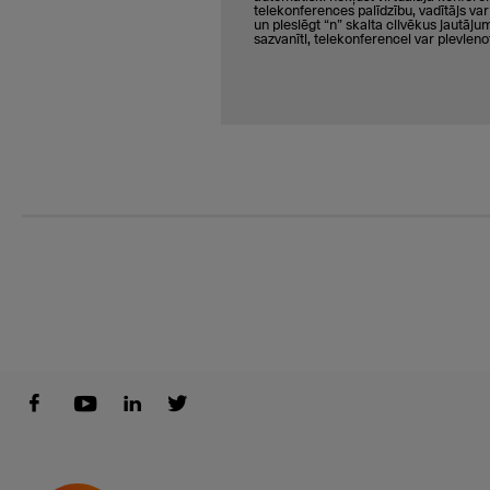
telekonferences palīdzību, vadītājs va
un pieslēgt “n” skaita cilvēkus jautājum
sazvanīti, telekonferencei var pievienot