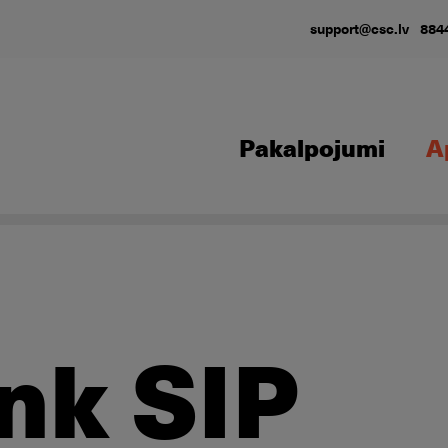
support@csc.lv
884
Pakalpojumi
A
ink SIP