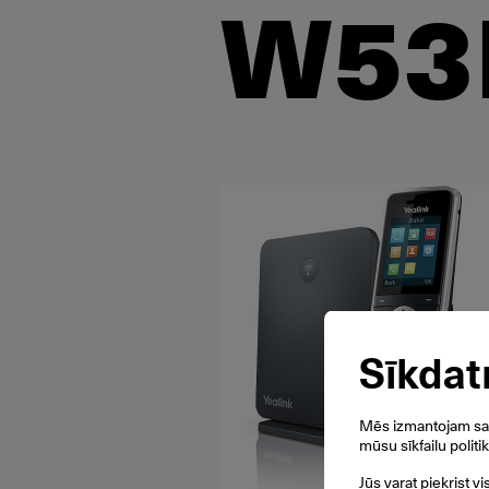
W53
Sīkdat
Mēs izmantojam savu
mūsu sīkfailu politi
Jūs varat piekrist v