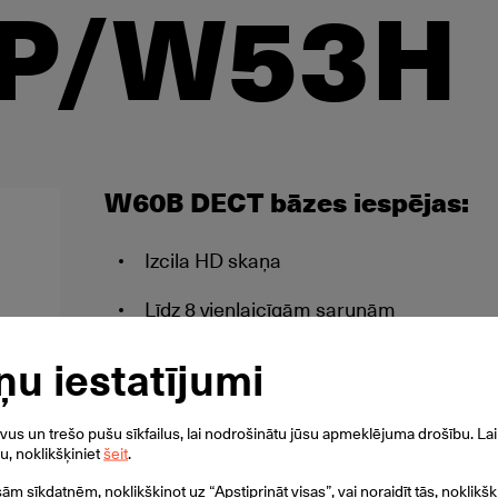
P/W53H
W60B DECT bāzes iespējas:
Izcila HD skaņa
Līdz 8 vienlaicīgām sarunām
Līdz 8 DECT bezvadu klausulēm
ņu iestatījumi
Līdz 8 VoIP līnijām
s un trešo pušu sīkfailus, lai nodrošinātu jūsu apmeklējuma drošību. Lai 
ku, noklikšķiniet
šeit
.
Līdz 5 Yealink RT20 (RT30) «repīteriem»
isām sīkdatnēm, noklikšķinot uz “Apstiprināt visas”, vai noraidīt tās, noklikšķ