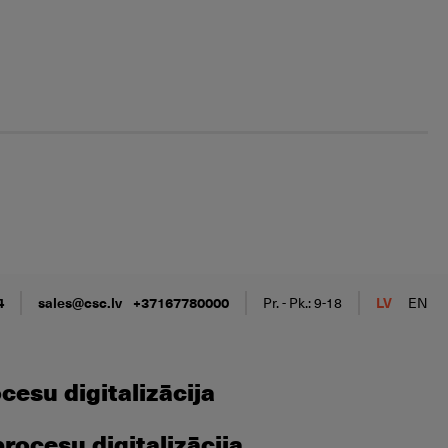
4
sales@csc.lv
+37167780000
Pr. - Pk.: 9-18
LV
EN
esu digitalizācija
ocesu digitalizācija