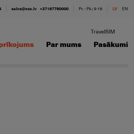
4
sales@csc.lv
+37167780000
Pr. - Pk.: 9-18
LV
EN
TravelSIM
prīkojums
Par mums
Pasākumi