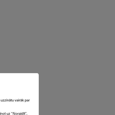
uzzinātu vairāk par
inot uz “Noraidīt”.