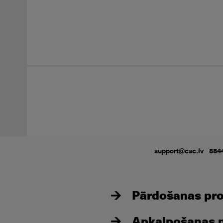
support@csc.lv
884
Pārdošanas proc
Apkalpošanas pr