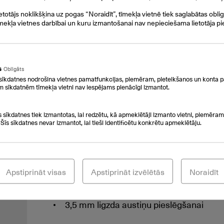
1xRJ45 ports ar PoE
ietotājs noklikšķina uz pogas “Noraidīt”, tīmekļa vietnē tiek saglabātas obli
mekļa vietnes darbībai un kuru izmantošanai nav nepieciešama lietotāja pi
W52H, W53H un W56H klausuļu pieslēg
iespējas
W53H DECT klausuļu iespējas
s
Obligāts
sīkdatnes nodrošina vietnes pamatfunkcijas, piemēram, pieteikšanos un konta p
m sīkdatnēm tīmekļa vietni nav iespējams pienācīgi izmantot.
Klausules izmēri: 150mm x 48.4mm x 
s sīkdatnes tiek izmantotas, lai redzētu, kā apmeklētāji izmanto vietni, piemēram,
1,8" krāsainais displejs ar 128x160 izšķi
 Šīs sīkdatnes nevar izmantot, lai tieši identificētu konkrētu apmeklētāju.
Sarunu ilgums līdz 18 stundām
200 stundas gaidīšanas režīmā
Apstiprināt visas
Apstiprināt izvēlētās
Noraidīt
Ātrā uzlāde, 10 minūšu uzlāde nodrošina
3,5 mm ligzda austiņu pieslēgšanai