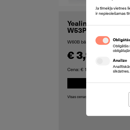
Ja tīmekļa vietnes l
ir nepieciešamas tī
Yealink SIP
W53P/W53H
Obligātā
W60B bāze + W53H klausule
Obligātās 
€ 3,90
obligātajā
/mēnesī
Analīze
Analītiskā
Cena: € 120,94
sīkdatnes.
Pieprasīt
Visas cenas norādītas bez PVN