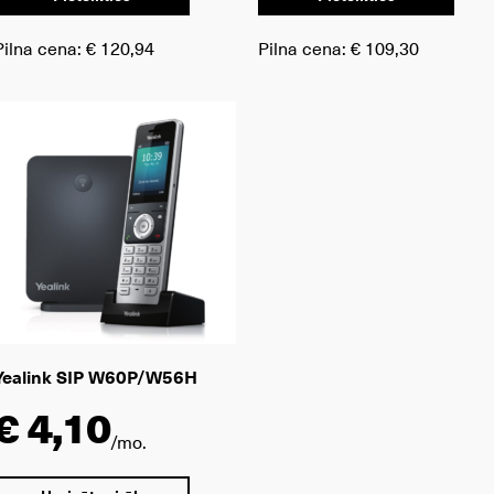
Pilna cena:
€ 120,94
Pilna cena:
€ 109,30
Yealink SIP W60P/W56H
€ 4,10
/mo.