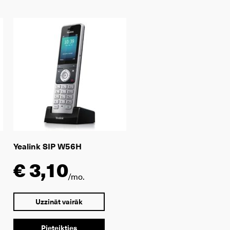
Yealink SIP W56H
€ 3,10
/mo.
Uzzināt vairāk
Pieteikties