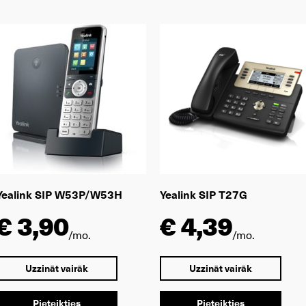
Yealink SIP W53P/W53H
Yealink SIP T27G
€ 3,90
€ 4,39
/mo.
/mo.
Uzzināt vairāk
Uzzināt vairāk
Pieteikties
Pieteikties