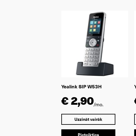
Yealink SIP W53H
€ 2,90
/mo.
Uzzināt vairāk
Pieteikties