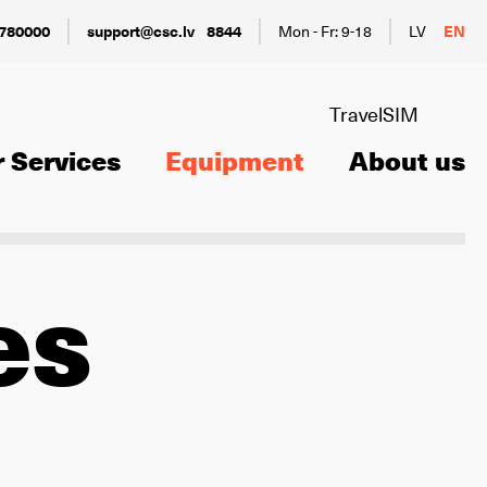
780000
support@csc.lv
8844
Mon - Fr: 9-18
LV
EN
TravelSIM
 Services
Equipment
About us
es