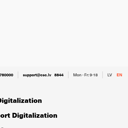
780000
support@csc.lv
8844
Mon - Fr: 9-18
LV
EN
igitalization
rt Digitalization