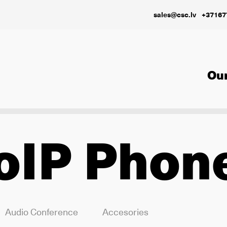
sales@csc.lv
+37167
Our
oIP Phon
Audio Conference
Accesories