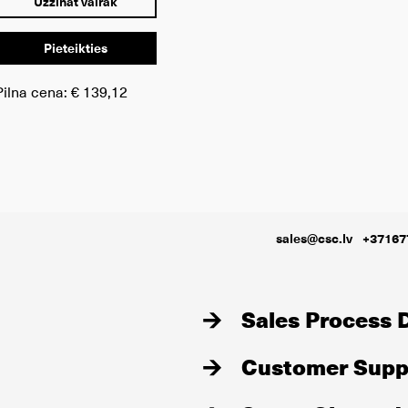
Uzzināt vairāk
Pieteikties
Pilna cena:
€ 139,12
sales@csc.lv
+37167
Sales Process D
Customer Suppo