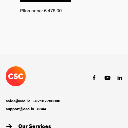
Pilna cena:
€ 478,00
sales@csc.lv
+37167780000
support@csc.lv
8844
Our Services