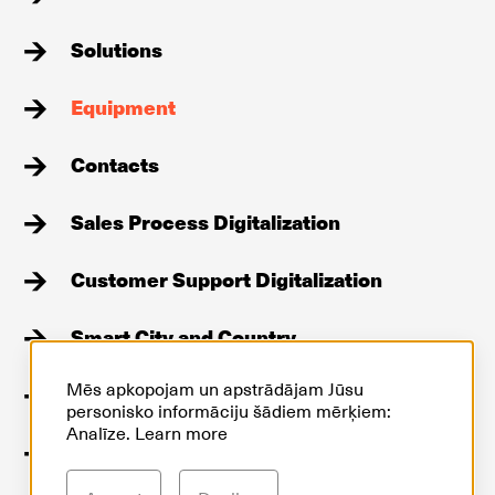
Solutions
Equipment
Contacts
Sales Process Digitalization
Customer Support Digitalization
Smart City and Country
Mēs apkopojam un apstrādājam Jūsu
Stories
personisko informāciju šādiem mērķiem:
Analīze.
Learn more
GDPR