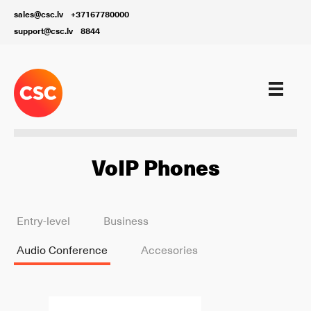
sales@csc.lv
+37167780000
support@csc.lv
8844
VoIP Phones
Entry-level
Business
Audio Conference
Accesories