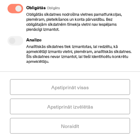
Savā darbā, izmantojot zināšanas elektronisko sakaru
Obligātās
Obligāts
nozarē, palīdzu uzņēmējiem risināt problēmas klientu
Obligātās sīkdatnes nodrošina vietnes pamatfunkcijas,
apkalpošanā, kas ietekmē peļņu un uzņēmuma tēlu.
piemēram, pieteikšanos un konta pārvaldību. Bez
Kopīgi meklējam ietekmes cēloņus, likumsakarības, lai
obligātajām sīkdatnēm tīmekļa vietni nav iespējams
veiktu pārmaiņas, kuru rezultātā tiekam pie mērķa
pienācīgi izmantot.
sasniegšanas. BiSMART forumā padalīšos ar savu
Analīze
viedokli par digitālo transformāciju Latvijā.
Analītiskās sīkdatnes tiek izmantotas, lai redzētu, kā
apmeklētāji izmanto vietni, piemēram, analītiskās sīkdatnes.
JĀNIS STRUMPMANIS, CSC Telecom tirdzniecības
Šīs sīkdatnes nevar izmantot, lai tieši identificētu konkrētu
direktors
apmeklētāju.
"Digitālā transformācija klientu apkalpošanā 2022. -
2027. gadam" 27.01.2022.
BiSMART FORUMS 2022
Apstiprināt visas
Apstiprināt izvēlētās
Noraidīt