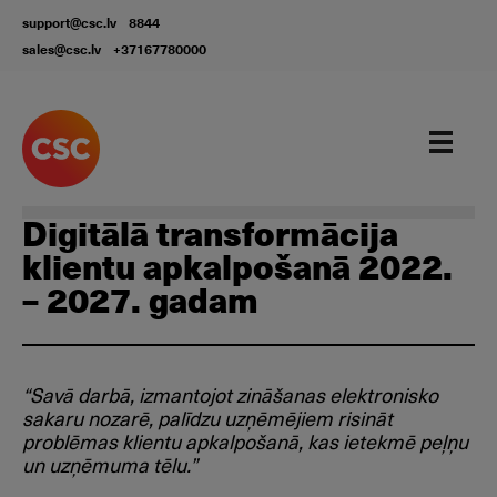
support@csc.lv
8844
sales@csc.lv
+37167780000
Digitālā transformācija
klientu apkalpošanā 2022.
– 2027. gadam
“Savā darbā, izmantojot zināšanas elektronisko
sakaru nozarē, palīdzu uzņēmējiem risināt
problēmas klientu apkalpošanā, kas ietekmē peļņu
un uzņēmuma tēlu.”