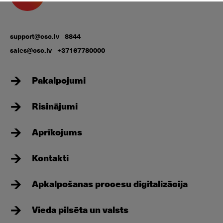
support@csc.lv
8844
sales@csc.lv
+37167780000
Pakalpojumi
Risinājumi
Aprīkojums
Kontakti
Apkalpošanas procesu digitalizācija
Vieda pilsēta un valsts