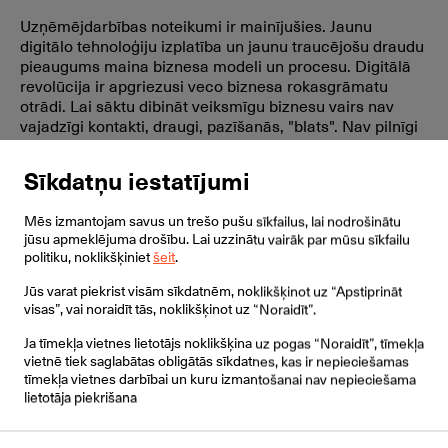
Uzņēmējdarbības noteikumi ir mainījušies. Jaunu
digitālo tehnoloģiju izplatība un jaunu traucējošu draudu
pieaugums maina biznesa modeli un procesu. Digitālā
revolūcija ir apgriezusi veco biznesa rokasgrāmatu
otrādi. Lai sāktu dibināt veiksmīgu biznesu vairs nav
vajadzīgi kontakti, draugi, pazīšanās, "blats". Nav pilnīgi
nekādas nozīmes, kā jūs izskataties, vai jūs kādam
patīkat kā persona, vai nē.
Sīkdatņu iestatījumi
Mēs izmantojam savus un trešo pušu sīkfailus, lai nodrošinātu
jūsu apmeklējuma drošību. Lai uzzinātu vairāk par mūsu sīkfailu
politiku, noklikšķiniet
šeit
.
Jūs varat piekrist visām sīkdatnēm, noklikšķinot uz “Apstiprināt
visas”, vai noraidīt tās, noklikšķinot uz “Noraidīt”.
Ja tīmekļa vietnes lietotājs noklikšķina uz pogas “Noraidīt”, tīmekļa
vietnē tiek saglabātas obligātās sīkdatnes, kas ir nepieciešamas
tīmekļa vietnes darbībai un kuru izmantošanai nav nepieciešama
lietotāja piekrišana