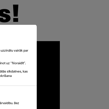
s!
uzzinātu vairāk par
inot uz “Noraidīt”.
gātās sīkdatnes, kas
ekrišana
ārvaldību. Bez