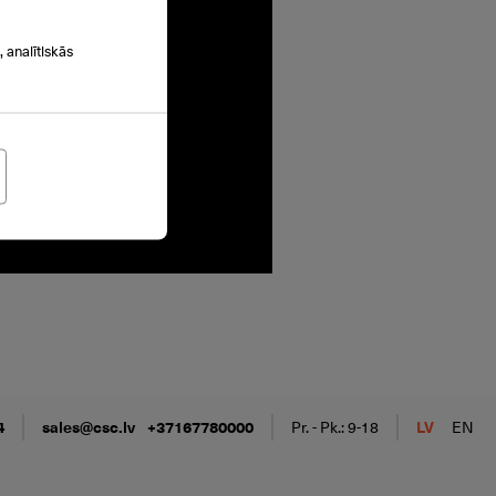
 analītiskās
4
sales@csc.lv
+37167780000
Pr. - Pk.: 9-18
LV
EN