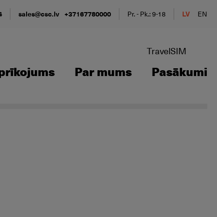
4
sales@csc.lv
+37167780000
Pr. - Pk.: 9-18
LV
EN
TravelSIM
prīkojums
Par mums
Pasākumi