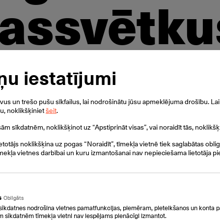
assvētku
ņu iestatījumi
s un trešo pušu sīkfailus, lai nodrošinātu jūsu apmeklējuma drošību. Lai 
ku, noklikšķiniet
šeit
.
isām sīkdatnēm, noklikšķinot uz “Apstiprināt visas”, vai noraidīt tās, noklikšķ
ietotājs noklikšķina uz pogas “Noraidīt”, tīmekļa vietnē tiek saglabātas obli
mekļa vietnes darbībai un kuru izmantošanai nav nepieciešama lietotāja pi
s
Obligāts
sīkdatnes nodrošina vietnes pamatfunkcijas, piemēram, pieteikšanos un konta p
m sīkdatnēm tīmekļa vietni nav iespējams pienācīgi izmantot.