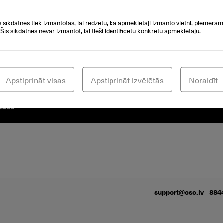
s sīkdatnes tiek izmantotas, lai redzētu, kā apmeklētāji izmanto vietni, piemēram,
 Šīs sīkdatnes nevar izmantot, lai tieši identificētu konkrētu apmeklētāju.
Apstiprināt visas
Apstiprināt izvēlētās
Noraidīt
support@csc.lv
884