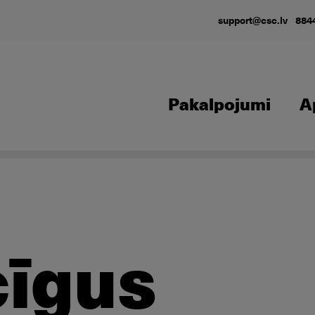
support@csc.lv
884
Pakalpojumi
A
cīgus