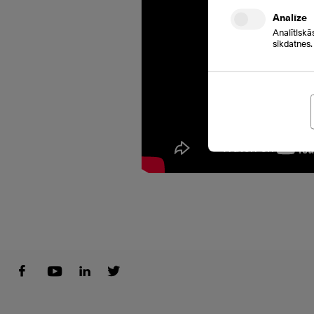
Analīze
Analītiskā
sīkdatnes.