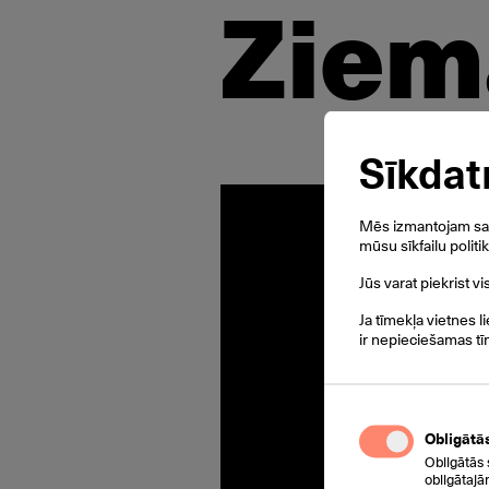
Ziem
Sīkdat
Mēs izmantojam savu
mūsu sīkfailu politi
Jūs varat piekrist v
Ja tīmekļa vietnes l
ir nepieciešamas tī
Obligātā
Obligātās 
obligātajā