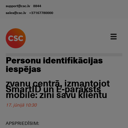
support@csc.lv
8844
sales@csc.lv
+37167780000
Personu identifikācijas
iespējas
zvanu centrā, izmantojot
SmartID un E-paraksts
mobile: zini savu klientu
17. jūnijā 10:30
APSPRIEDĪSIM: