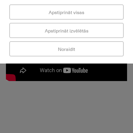
Apstiprināt visas
Apstiprināt izvēlētās
Noraidīt