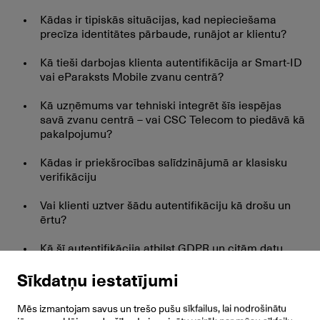
Kādas ir tipiskās situācijas, kad nepieciešama
precīza identitātes pārbaude, runājot ar klientu?
Kā tieši darbojas klienta autentifikācija ar Smart-ID
vai eParaksts Mobile zvanu centrā?
Kā uzņēmums var tehniski integrēt šīs iespējas
savā zvanu centrā – vai CSC Telecom to piedāvā kā
pakalpojumu?
Kādas ir priekšrocības salīdzinājumā ar klasisku
verifikāciju
Vai klienti uztver šādu autentifikāciju kā drošu un
ērtu?
Kā šī autentifikācija atbilst GDPR un citām datu
aizsardzības prasībām?
Sīkdatņu iestatījumi
Kādi ir piemēri, kur Smart-ID vai eParaksts Mobile
zvanu centrā jau tagad būtiski atvieglo darbu?
Mēs izmantojam savus un trešo pušu sīkfailus, lai nodrošinātu