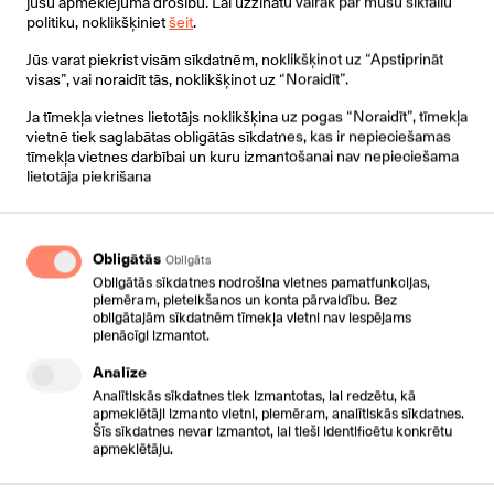
jūsu apmeklējuma drošību. Lai uzzinātu vairāk par mūsu sīkfailu
Vai iespējams izmantot arī čatā, e-pastā utt?
politiku, noklikšķiniet
šeit
.
Jūs varat piekrist visām sīkdatnēm, noklikšķinot uz “Apstiprināt
visas”, vai noraidīt tās, noklikšķinot uz “Noraidīt”.
Ja tīmekļa vietnes lietotājs noklikšķina uz pogas “Noraidīt”, tīmekļa
vietnē tiek saglabātas obligātās sīkdatnes, kas ir nepieciešamas
tīmekļa vietnes darbībai un kuru izmantošanai nav nepieciešama
lietotāja piekrišana
Autors
:
ELĪZA JUDZIKA
CSC TELECOM
PROJEKTU VADĪTĀJA
Obligātās
Obligāts
Obligātās sīkdatnes nodrošina vietnes pamatfunkcijas,
piemēram, pieteikšanos un konta pārvaldību. Bez
obligātajām sīkdatnēm tīmekļa vietni nav iespējams
pienācīgi izmantot.
Analīze
Analītiskās sīkdatnes tiek izmantotas, lai redzētu, kā
apmeklētāji izmanto vietni, piemēram, analītiskās sīkdatnes.
Autors
JĀNIS STRUMPMANIS
Šīs sīkdatnes nevar izmantot, lai tieši identificētu konkrētu
CSC TELECOM
apmeklētāju.
PĀRDOŠANAS DIREKTORS