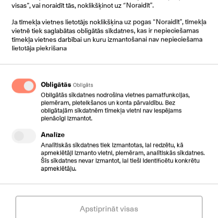
visas”, vai noraidīt tās, noklikšķinot uz “Noraidīt”.
Ja tīmekļa vietnes lietotājs noklikšķina uz pogas “Noraidīt”, tīmekļa
AUTORS:
JĀNIS STRUMPMANIS
vietnē tiek saglabātas obligātās sīkdatnes, kas ir nepieciešamas
CSC TELECOM
tīmekļa vietnes darbībai un kuru izmantošanai nav nepieciešama
KOMERCDIREKTORS
lietotāja piekrišana
Obligātās
Obligāts
Obligātās sīkdatnes nodrošina vietnes pamatfunkcijas,
piemēram, pieteikšanos un konta pārvaldību. Bez
obligātajām sīkdatnēm tīmekļa vietni nav iespējams
DAVIDE RODELLA
pienācīgi izmantot.
XCALLY
GLOBAL HEAD OF SOLUTION
Analīze
Analītiskās sīkdatnes tiek izmantotas, lai redzētu, kā
apmeklētāji izmanto vietni, piemēram, analītiskās sīkdatnes.
Šīs sīkdatnes nevar izmantot, lai tieši identificētu konkrētu
apmeklētāju.
Apstiprināt visas