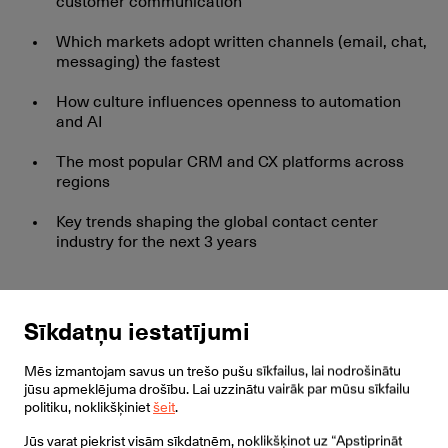
customer communication
Which markets adopt written channels (email, chat,
messaging) the fastest
How culture influences openness to automation
and AI
The most popular CRM and CX platforms across
regions
Key trends shaping the global contact center
industry for the next 3 years
Sīkdatņu iestatījumi
Mēs izmantojam savus un trešo pušu sīkfailus, lai nodrošinātu
jūsu apmeklējuma drošību. Lai uzzinātu vairāk par mūsu sīkfailu
politiku, noklikšķiniet
šeit
.
Jūs varat piekrist visām sīkdatnēm, noklikšķinot uz “Apstiprināt