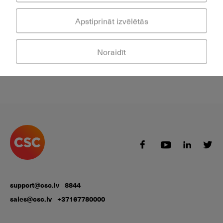
Apstiprināt izvēlētās
Noraidīt
support@csc.lv
8844
sales@csc.lv
+37167780000