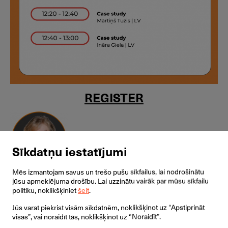
REGISTER
Sīkdatņu iestatījumi
Mēs izmantojam savus un trešo pušu sīkfailus, lai nodrošinātu
IRINA BAUSOVA
jūsu apmeklējuma drošību. Lai uzzinātu vairāk par mūsu sīkfailu
University of Latvia
politiku, noklikšķiniet
šeit
.
Jūs varat piekrist visām sīkdatnēm, noklikšķinot uz “Apstiprināt
visas”, vai noraidīt tās, noklikšķinot uz “Noraidīt”.