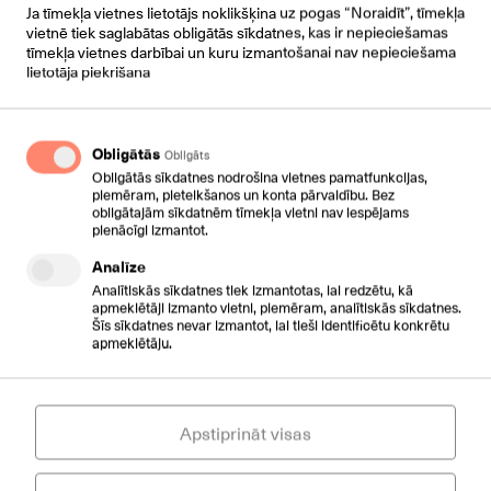
Ja tīmekļa vietnes lietotājs noklikšķina uz pogas “Noraidīt”, tīmekļa
vietnē tiek saglabātas obligātās sīkdatnes, kas ir nepieciešamas
tīmekļa vietnes darbībai un kuru izmantošanai nav nepieciešama
MARIA CECERE
lietotāja piekrišana
XCALLY
Obligātās
Obligāts
Obligātās sīkdatnes nodrošina vietnes pamatfunkcijas,
piemēram, pieteikšanos un konta pārvaldību. Bez
obligātajām sīkdatnēm tīmekļa vietni nav iespējams
pienācīgi izmantot.
AGRITA JUNKERE
Analīze
Riga Eastern Clinic University Hospital
Analītiskās sīkdatnes tiek izmantotas, lai redzētu, kā
apmeklētāji izmanto vietni, piemēram, analītiskās sīkdatnes.
Šīs sīkdatnes nevar izmantot, lai tieši identificētu konkrētu
apmeklētāju.
Apstiprināt visas
JĀNIS STRUMPMANIS
CSC TELECOM