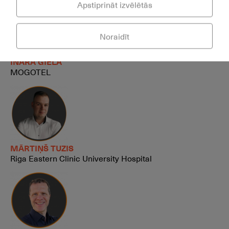
Apstiprināt izvēlētās
Noraidīt
INĀRA GIELA
MOGOTEL
MĀRTIŅŠ TUZIS
Riga Eastern Clinic University Hospital