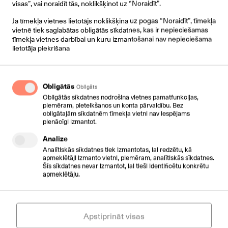
visas”, vai noraidīt tās, noklikšķinot uz “Noraidīt”.
Ja tīmekļa vietnes lietotājs noklikšķina uz pogas “Noraidīt”, tīmekļa
vietnē tiek saglabātas obligātās sīkdatnes, kas ir nepieciešamas
SMS Channel
SMS Channel
SMS Channel
tīmekļa vietnes darbībai un kuru izmantošanai nav nepieciešama
lietotāja piekrišana
Chat Channel
Chat Channel
Chat Channel
Obligātās
Obligāts
Obligātās sīkdatnes nodrošina vietnes pamatfunkcijas,
piemēram, pieteikšanos un konta pārvaldību. Bez
Mail Channel
Mail Channel
Mail Channel
obligātajām sīkdatnēm tīmekļa vietni nav iespējams
pienācīgi izmantot.
Analīze
Analītiskās sīkdatnes tiek izmantotas, lai redzētu, kā
Open Channel
Open Channel
Open Channel
apmeklētāji izmanto vietni, piemēram, analītiskās sīkdatnes.
Šīs sīkdatnes nevar izmantot, lai tieši identificētu konkrētu
apmeklētāju.
Fax Channel
Fax Channel
Fax Channel
Apstiprināt visas