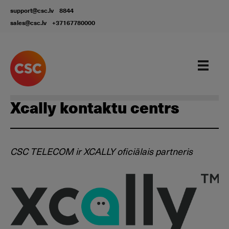
support@csc.lv
8844
sales@csc.lv
+37167780000
Our services
Xcally kontaktu centrs
CSC TELECOM ir XCALLY oficiālais partneris