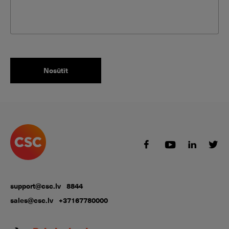
support@csc.lv
8844
sales@csc.lv
+37167780000