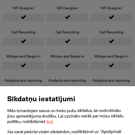
IVR Designer
IVR Designer
IVR Designer
Call Recording
Call Recording
Call Recording
Whispe and Barge-in
Whispe and Barge-in
Whispe and Barge-in
Analytics and reporting
Analytics and reporting
Analytics and reporting
Sīkdatņu iestatījumi
API
API
API
Mēs izmantojam savus un trešo pušu sīkfailus, lai nodrošinātu
jūsu apmeklējuma drošību. Lai uzzinātu vairāk par mūsu sīkfailu
politiku, noklikšķiniet
šeit
.
Contact Management
Contact Management
Contact Management
Jūs varat piekrist visām sīkdatnēm, noklikšķinot uz “Apstiprināt