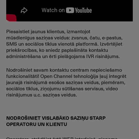
Piesaistiet jaunus klientus, izmantojot
mūsdienīgus saziņas veidus: zvanus, čatu, e-pastus,
SMS un sociālos tīklus vienotā platformā. Izvērtējiet
priekšrocības, ko sniedz paplašināta kontaktu
administrēšana un ērti pielāgojams IVR risinājums.
Nodrošiniet savam kontaktu centram nepieciešamo
funkcionalitāti! Open Channel tehnoloģija ļauj integrēt
jaunajā risinājumā esošos saziņas veidus, piemēram,
sociālos tīklus, ziņojumu sūtīšanas servisus, video
risinājumus u.c. saziņas veidus.
NODROŠINIET VISLABĀKO SAZIŅU STARP
OPERATORU UN KLIENTU
Operators, strādājot ērtā WEB interfeisā, pieņems