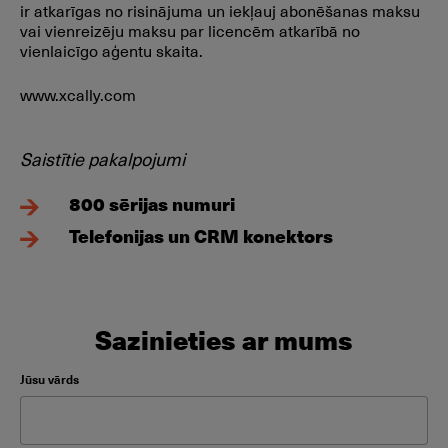
ir atkarīgas no risinājuma un iekļauj abonēšanas maksu
vai vienreizēju maksu par licencēm atkarībā no
vienlaicīgo aģentu skaita.
www.xcally.com
Saistītie pakalpojumi
800 sērijas numuri
Telefonijas un CRM konektors
Sazinieties ar mums
Please leave this field empty.
Jūsu vārds