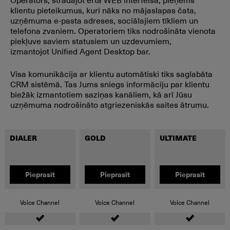
klientu pieteikumus, kuri nāks no mājaslapas čata,
uzņēmuma e-pasta adreses, sociālajiem tīkliem un
telefona zvaniem. Operatoriem tiks nodrošināta vienota
piekļuve saviem statusiem un uzdevumiem,
izmantojot Unified Agent Desktop bar.
Visa komunikācija ar klientu automātiski tiks saglabāta
CRM sistēmā. Tas Jums sniegs informāciju par klientu
biežāk izmantotiem saziņas kanāliem, kā arī Jūsu
uzņēmuma nodrošināto atgriezeniskās saites ātrumu.
DIALER
GOLD
ULTIMATE
Pieprasīt
Pieprasīt
Pieprasīt
Voice Channel
Voice Channel
Voice Channel