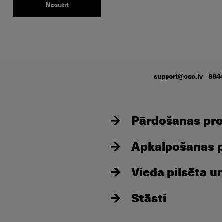
support@csc.lv
884
Pārdošanas proc
Apkalpošanas pr
Vieda pilsēta u
Stāsti