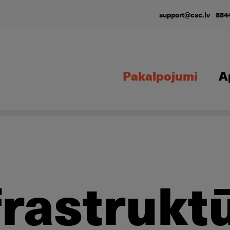
support@csc.lv
884
Pakalpojumi
A
frastrukt