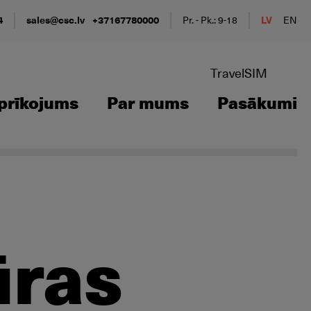
4
sales@csc.lv
+37167780000
Pr. - Pk.: 9-18
LV
EN
TravelSIM
prīkojums
Par mums
Pasākumi
ūras