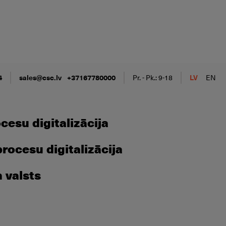
4
sales@csc.lv
+37167780000
Pr. - Pk.: 9-18
LV
EN
esu digitalizācija
ocesu digitalizācija
n valsts