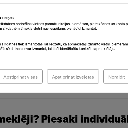
UZŅĒMUMA RESURSU OPTIMIZĀCIJA
Uzticot IT infrastruktūras uzturēšanu pārbau
pakalpojuma sniedzējam, uzņēmums var koncen
s
Obligāts
un izmantot materiālos un cilvēkresursus efekt
sīkdatnes nodrošina vietnes pamatfunkcijas, piemēram, pieteikšanos un konta p
m sīkdatnēm tīmekļa vietni nav iespējams pienācīgi izmantot.
PĀRBAUDĪTS PARTNERIS
CSC TELECOM ir viens no vadošajiem operator
s sīkdatnes tiek izmantotas, lai redzētu, kā apmeklētāji izmanto vietni, piemēram,
 Šīs sīkdatnes nevar izmantot, lai tieši identificētu konkrētu apmeklētāju.
telekomunikāciju pakalpojumu un risinājumu 
klientiem.
VIENS RĒĶINS
Apstiprināt visas
Apstiprināt izvēlētās
Noraidīt
Viens IT pakalpojumu sniedzējs – viens rēķins.
meklēji? Piesaki individuā