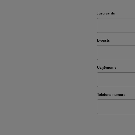
Please leave this f
Jūsu vārds
Please leave thi
E-pasts
Please leave thi
Uzņēmums
Please leave thi
Telefona numurs