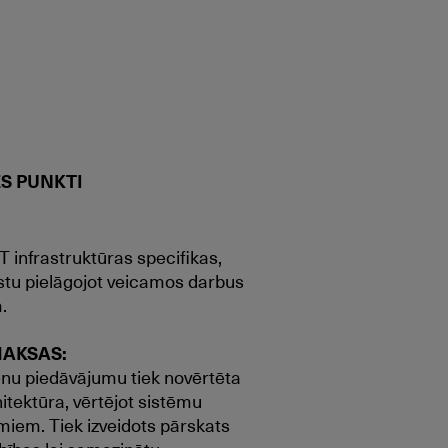
ES PUNKTI
 infrastruktūras specifikas,
stu pielāgojot veicamos darbus
.
MAKSAS:
cenu piedāvājumu tiek novērtēta
itektūra, vērtējot sistēmu
miem. Tiek izveidots pārskats