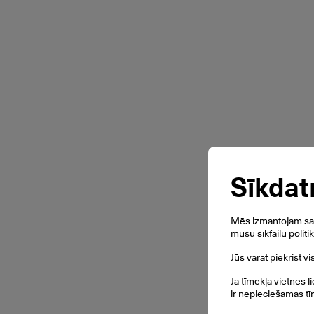
Sīkdat
Mēs izmantojam savu
mūsu sīkfailu politi
Jūs varat piekrist v
Ja tīmekļa vietnes l
ir nepieciešamas tī