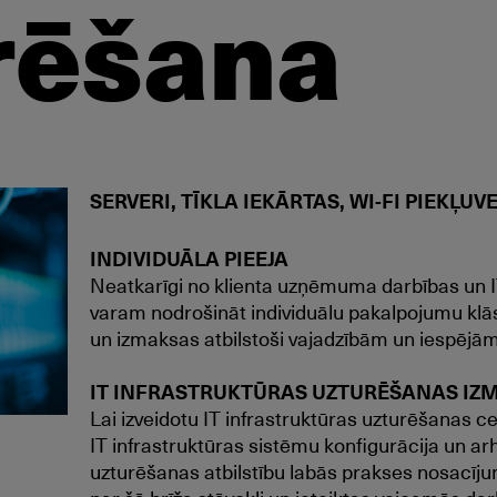
rēšana
SERVERI, TĪKLA IEKĀRTAS, WI-FI PIEKĻUV
INDIVIDUĀLA PIEEJA
Neatkarīgi no klienta uzņēmuma darbības un IT
varam nodrošināt individuālu pakalpojumu klā
un izmaksas atbilstoši vajadzībām un iespējām
IT INFRASTRUKTŪRAS UZTURĒŠANA
S IZ
Lai izveidotu IT infrastruktūras uzturēšanas 
IT infrastruktūras sistēmu konfigurācija un arh
uzturēšanas atbilstību labās prakses nosacīju