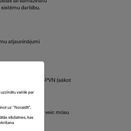
rbības lai samazinātu
 sistēmu darbību.
mu atjauninājumi
uma cenā - 60 eur/h +PVN (sākot
uzzinātu vairāk par
inot uz “Noraidīt”.
 uzturēšanas darbus veic mūsu
gātās sīkdatnes, kas
ekrišana