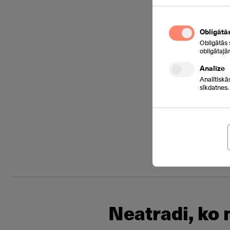
Obligātā
Obligātās 
obligātajā
Analīze
Analītiskā
sīkdatnes.
Neatradi, ko 