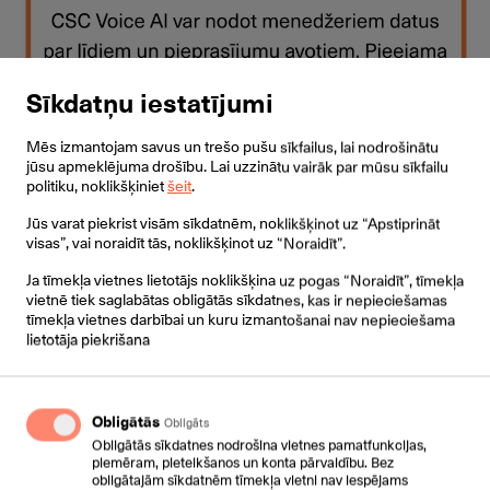
Sīkdatņu iestatījumi
Mēs izmantojam savus un trešo pušu sīkfailus, lai nodrošinātu
jūsu apmeklējuma drošību. Lai uzzinātu vairāk par mūsu sīkfailu
politiku, noklikšķiniet
šeit
.
Jūs varat piekrist visām sīkdatnēm, noklikšķinot uz “Apstiprināt
visas”, vai noraidīt tās, noklikšķinot uz “Noraidīt”.
Izveidot savu CSC Voice AI
Ja tīmekļa vietnes lietotājs noklikšķina uz pogas “Noraidīt”, tīmekļa
vietnē tiek saglabātas obligātās sīkdatnes, kas ir nepieciešamas
tīmekļa vietnes darbībai un kuru izmantošanai nav nepieciešama
Cenas
lietotāja piekrišana
Obligātās
Obligāts
Small
Obligātās sīkdatnes nodrošina vietnes pamatfunkcijas,
piemēram, pieteikšanos un konta pārvaldību. Bez
Saņem 2 mēnešus BEZ MAKSAS
obligātajām sīkdatnēm tīmekļa vietni nav iespējams