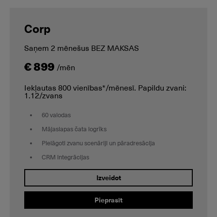
Corp
Saņem 2 mēnešus BEZ MAKSAS
€ 899
/mēn
Iekļautas 800 vienības*/mēnesī. Papildu zvani:
1.12/zvans
60 valodas
Mājaslapas čata logrīks
Pielāgoti zvanu scenāriji un pāradresācija
CRM integrācijas
Izveidot
Pieprasīt