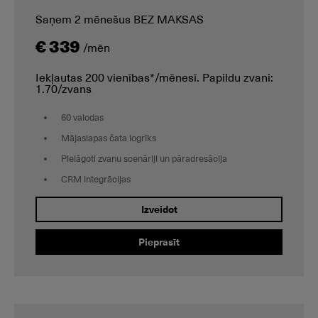
Saņem 2 mēnešus BEZ MAKSAS
€ 339
/mēn
Iekļautas 200 vienības*/mēnesī. Papildu zvani:
1.70/zvans
60 valodas
Mājaslapas čata logrīks
Pielāgoti zvanu scenāriji un pāradresācija
CRM integrācijas
Izveidot
Pieprasīt