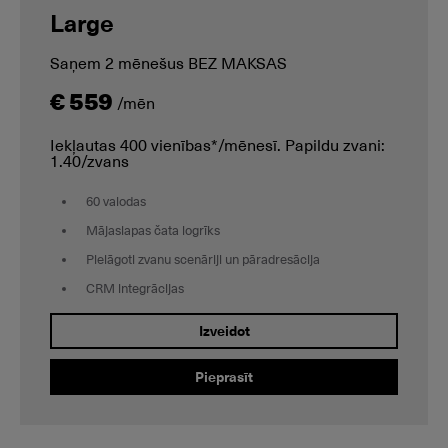
Large
Saņem 2 mēnešus BEZ MAKSAS
€ 559
/mēn
Iekļautas 400 vienības*/mēnesī. Papildu zvani:
1.40/zvans
60 valodas
Mājaslapas čata logrīks
Pielāgoti zvanu scenāriji un pāradresācija
CRM integrācijas
Izveidot
Pieprasīt