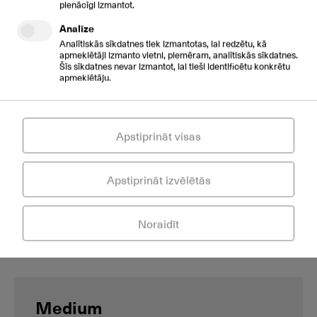
pienācīgi izmantot.
€ 119
/mēn
Analīze
Analītiskās sīkdatnes tiek izmantotas, lai redzētu, kā
Iekļautas 60 vienības*/mēnesī. Papildu zvani:
apmeklētāji izmanto vietni, piemēram, analītiskās sīkdatnes.
1.98/zvans
Šīs sīkdatnes nevar izmantot, lai tieši identificētu konkrētu
apmeklētāju.
60 valodas
Mājaslapas čata logrīks
Pielāgoti zvanu scenāriji un pāradresācija
Apstiprināt visas
CRM integrācijas
Apstiprināt izvēlētās
Izveidot
Pieprasīt
Noraidīt
Medium