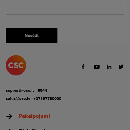
support@csc.lv
8844
sales@csc.lv
+37167780000
Pakalpojumi