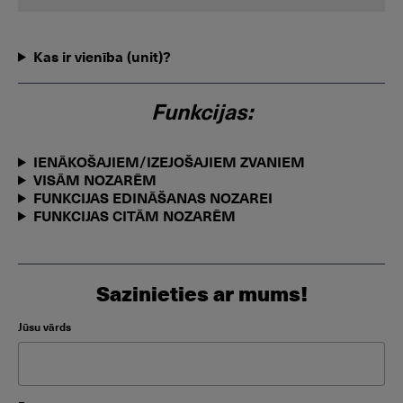
Kas ir vienība (unit)?
Funkcijas:
IENĀKOŠAJIEM/IZEJOŠAJIEM ZVANIEM
VISĀM NOZARĒM
FUNKCIJAS EDINĀŠANAS NOZAREI
FUNKCIJAS CITĀM NOZARĒM
Sazinieties ar mums!
Please leave this field empty.
Jūsu vārds