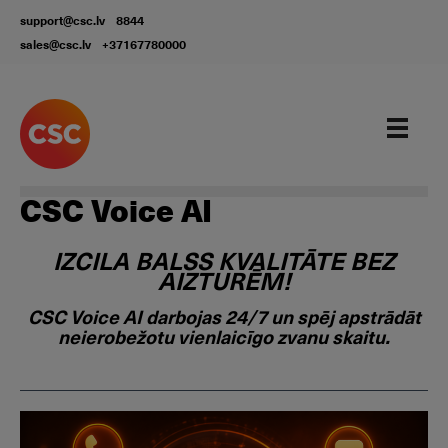
support@csc.lv
8844
sales@csc.lv
+37167780000
Our services
CSC Voice AI
IZCILA BALSS KVALITĀTE BEZ
AIZTURĒM!
CSC Voice AI darbojas 24/7 un spēj apstrādāt
neierobežotu vienlaicīgo zvanu skaitu.