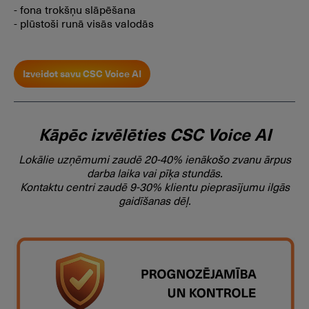
- fona trokšņu slāpēšana
- plūstoši runā visās valodās
Izveidot savu CSC Voice AI
Kāpēc izvēlēties CSC Voice AI
Lokālie uzņēmumi zaudē 20-40% ienākošo zvanu ārpus
darba laika vai pīķa stundās.
Kontaktu centri zaudē 9-30% klientu pieprasījumu ilgās
gaidīšanas dēļ.