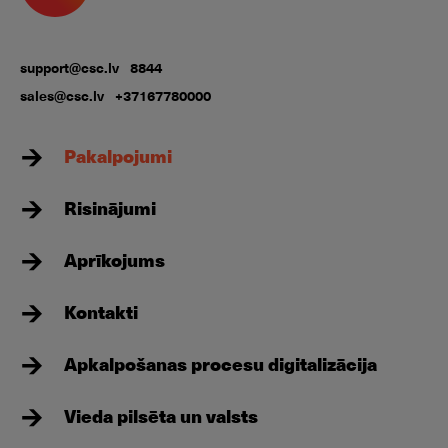
support@csc.lv
8844
sales@csc.lv
+37167780000
Pakalpojumi
Risinājumi
Aprīkojums
Kontakti
Apkalpošanas procesu digitalizācija
Vieda pilsēta un valsts