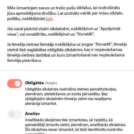
Visas cenas norādītas bez PVN
Mēs izmantojam savus un trešo pušu sīkfailus, lai nodrošinātu
jūsu apmeklējuma drošību. Lai uzzinātu vairāk par mūsu sīkfailu
politiku, noklikšķiniet
šeit
.
Iespējas:
Jūs varat piekrist visām sīkdatnēm, noklikšķinot uz “Apstiprināt
visas”, vai noraidīt tās, noklikšķinot uz “Noraidīt”.
Jauns dizains
Ja tīmekļa vietnes lietotājs noklikšķina uz pogas “Noraidīt”, tīmekļa
vietnē tiek saglabātas obligātās sīkdatnes, kas ir nepieciešamas
3.7" 360x160 -pixel displejs
tīmekļa vietnes darbībai un kuru izmantošanai nav nepieciešama
lietotāja piekrišana
Līdz 12 VoIP līnijām
Divu krāsu gaismas diodes
Obligātās
Obligāts
HD balss
Obligātās sīkdatnes nodrošina vietnes pamatfunkcijas,
piemēram, pieteikšanos un konta pārvaldību. Bez
obligātajām sīkdatnēm tīmekļa vietni nav iespējams
Austiņu pieslēgšanas iespējas
pienācīgi izmantot.
2x RJ45 gigabit ethernet porti ar PoE
Analīze
Analītiskās sīkdatnes tiek izmantotas, lai redzētu, kā
USB ports
apmeklētāji izmanto vietni, piemēram, analītiskās sīkdatnes.
Šīs sīkdatnes nevar izmantot, lai tieši identificētu konkrētu
apmeklētāju.