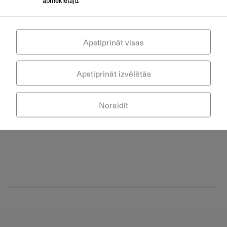
Sarunu ieraksta iespēja uz Flash atmiņas kartes
Bluetooth austiņu pieslēgšanas iespēja caur
BT40/BT41
Apstiprināt visas
WiFi pieslēguma iespēja caur WF40/WF50
Apstiprināt izvēlētās
Pieslēguma iespēja DECT tīklam caur DD10K
Iespēja piestiprināt uz sienas
Noraidīt
220 V barošanas bloks nav iekļauts
komplektācijā Cena: 8 EUR