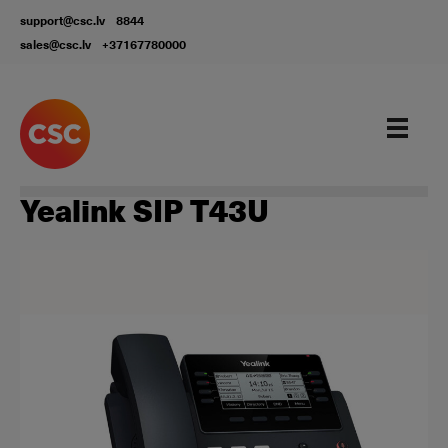
support@csc.lv
8844
sales@csc.lv
+37167780000
Aprīkojums
Yealink SIP T43U