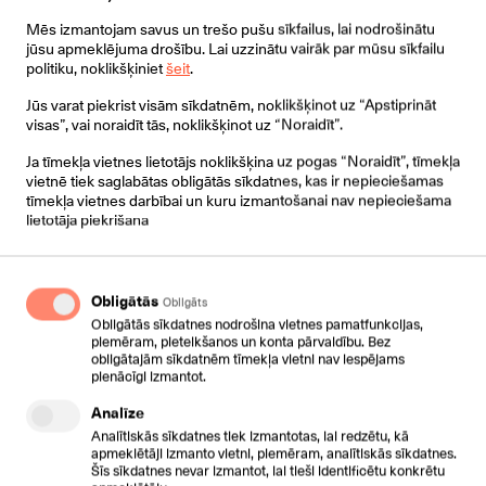
Mēs izmantojam savus un trešo pušu sīkfailus, lai nodrošinātu
jūsu apmeklējuma drošību. Lai uzzinātu vairāk par mūsu sīkfailu
Iespējas:
politiku, noklikšķiniet
šeit
.
Jūs varat piekrist visām sīkdatnēm, noklikšķinot uz “Apstiprināt
4.3" 480 x 272-pikseļu krāsainais displejs
visas”, vai noraidīt tās, noklikšķinot uz “Noraidīt”.
16 VoIP līnijas
Ja tīmekļa vietnes lietotājs noklikšķina uz pogas “Noraidīt”, tīmekļa
vietnē tiek saglabātas obligātās sīkdatnes, kas ir nepieciešamas
Divu krāsu gaismas diodes
tīmekļa vietnes darbībai un kuru izmantošanai nav nepieciešama
lietotāja piekrišana
USB ports
2xRJ45 gigabit porti ar PoE
Obligātās
Obligāts
Obligātās sīkdatnes nodrošina vietnes pamatfunkcijas,
Austiņu pieslēgšanas iespējas
piemēram, pieteikšanos un konta pārvaldību. Bez
obligātajām sīkdatnēm tīmekļa vietni nav iespējams
Sarunu ieraksta iespēja uz Flash atmiņas kartes
pienācīgi izmantot.
Bluetooth austiņu pieslēgšanas iespēja caur BT40
Analīze
Analītiskās sīkdatnes tiek izmantotas, lai redzētu, kā
apmeklētāji izmanto vietni, piemēram, analītiskās sīkdatnes.
WiFi pieslēguma iespēja caur WF40
Šīs sīkdatnes nevar izmantot, lai tieši identificētu konkrētu