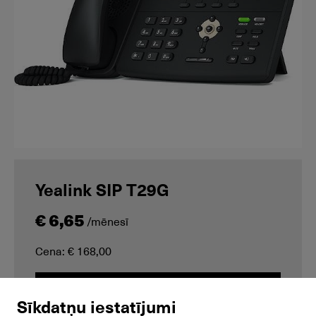
Yealink SIP T29G
€ 6,65
/mēnesī
Cena: € 168,00
Pieprasīt
Sīkdatņu iestatījumi