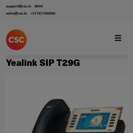
support@csc.lv
8844
sales@csc.lv
+37167780000
Aprīkojums
Yealink SIP T29G