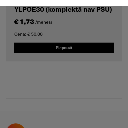
Papildus Yealink PoE adapteris
YLPOE30 (komplektā nav PSU)
€ 1,73
/mēnesī
Cena: € 50,00
Pieprasīt