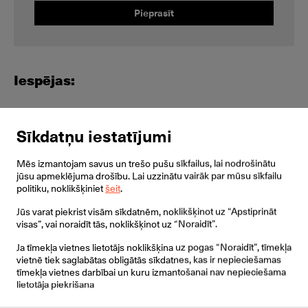
Pieprasīt
Iespējas:
5” 720x1280 skārienjūtīgs ekrāns un Android 5.1.1
OS
Sīkdatņu iestatījumi
Savienojuma iespējas ar mobilo telefonu vai datoru
Mēs izmantojam savus un trešo pušu sīkfailus, lai nodrošinātu
konferences zvanu veikšanai
jūsu apmeklējuma drošību. Lai uzzinātu vairāk par mūsu sīkfailu
politiku, noklikšķiniet
šeit
.
HD balss un 5-pusēji konferences sakari
Jūs varat piekrist visām sīkdatnēm, noklikšķinot uz “Apstiprināt
1xRJ45 ports ar PoE atbalstu, kā arī 2 iebūvēti USB
visas”, vai noraidīt tās, noklikšķinot uz “Noraidīt”.
porti
Ja tīmekļa vietnes lietotājs noklikšķina uz pogas “Noraidīt”, tīmekļa
vietnē tiek saglabātas obligātās sīkdatnes, kas ir nepieciešamas
Iebūvēti Wi-Fi un bluetooth 4.0 pieslēgumi
tīmekļa vietnes darbībai un kuru izmantošanai nav nepieciešama
lietotāja piekrišana
Zvanu ieraksta iespēja uz USB flash atmiņas
iekārtām