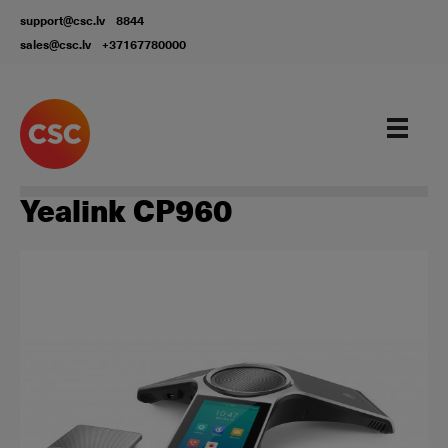
support@csc.lv
8844
sales@csc.lv
+37167780000
Aprīkojums
Yealink CP960