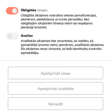
Iebūvēti 3 mikrofoni ar balss uztveres iespējām
Obligātās
Obligāts
360°
Obligātās sīkdatnes nodrošina vietnes pamatfunkcijas,
leņķī, 6m rādiusā no telefona
piemēram, pieteikšanos un konta pārvaldību. Bez
obligātajām sīkdatnēm tīmekļa vietni nav iespējams
pienācīgi izmantot.
Analīze
Papildus bezvadu mikrofonu
Analītiskās sīkdatnes tiek izmantotas, lai redzētu, kā
apmeklētāji izmanto vietni, piemēram, analītiskās sīkdatnes.
CPW90 komplekts (2 gab.)
Šīs sīkdatnes nevar izmantot, lai tieši identificētu konkrētu
apmeklētāju.
€ 195,75
/mēnesī
Cena: € 195,75
Apstiprināt visas
Pieprasīt
Apstiprināt izvēlētās
Noraidīt